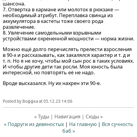
шансона.
7. Отвертка в кармане или молоток в рюкзаке —
необходимый атрибут. Переплавка свинца из
аккумулятора в кастеты тоже своего рода
развлечение.
8. Увлечение самодельными взрывными
устройствами охрененной мощности — норма жизни.
Можно ещё долго перечислять прелести взросления
в 90-х и рассказывать, как закалялся характер и т. д и
т. п. Но я не хочу, чтобы мой сын рос в таких условиях.
И чтобы другие дети так росли. Моя юность была
интересной, но повторять её не надо.
Вроде высказался. Ну их нахрен эти 90-е.
Posted by
Воффка
at
05.12.23 14:06
« Туды | Навигация | Сюды »
« Подруги из девяностых
|
На главную
|
Вся сучность
баб »