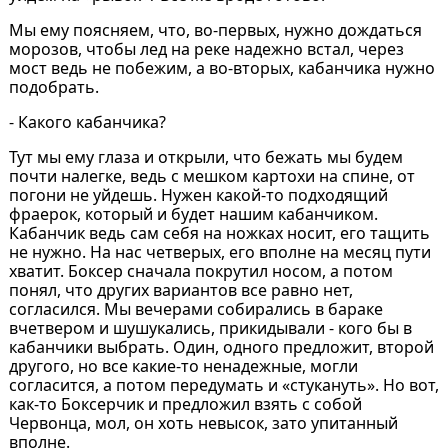
Мы ему поясняем, что, во-первых, нужно дождаться
морозов, чтобы лед на реке надежно встал, через
мост ведь не побежим, а во-вторых, кабанчика нужно
подобрать.
- Какого кабанчика?
Тут мы ему глаза и открыли, что бежать мы будем
почти налегке, ведь с мешком картохи на спине, от
погони не уйдешь. Нужен какой-то подходящий
фраерок, который и будет нашим кабанчиком.
Кабанчик ведь сам себя на ножках носит, его тащить
не нужно. На нас четверых, его вполне на месяц пути
хватит. Боксер сначала покрутил носом, а потом
понял, что других вариантов все равно нет,
согласился. Мы вечерами собирались в бараке
вчетвером и шушукались, прикидывали - кого бы в
кабанчики выбрать. Один, одного предложит, второй
другого, но все какие-то ненадежные, могли
согласится, а потом передумать и «стукануть». Но вот,
как-то Боксерчик и предложил взять с собой
Червонца, мол, он хоть невысок, зато упитанный
вполне.