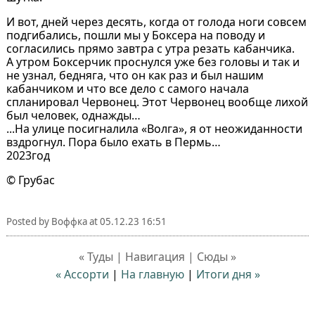
И вот, дней через десять, когда от голода ноги совсем
подгибались, пошли мы у Боксера на поводу и
согласились прямо завтра с утра резать кабанчика.
А утром Боксерчик проснулся уже без головы и так и
не узнал, бедняга, что он как раз и был нашим
кабанчиком и что все дело с самого начала
спланировал Червонец. Этот Червонец вообще лихой
был человек, однажды…
...На улице посигналила «Волга», я от неожиданности
вздрогнул. Пора было ехать в Пермь…
2023год
© Грубас
Posted by
Воффка
at
05.12.23 16:51
« Туды | Навигация | Сюды »
« Ассорти
|
На главную
|
Итоги дня »