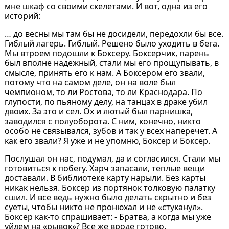
мне шкаф со своими скелетами. И вот, одна из его
историй:
… до весны мы там бы не досидели, передохли бы все.
Гиблый лагерь. Гиблый. Решено было уходить в бега.
Мы втроем подошли к Боксеру. Боксерчик, парень
был вполне надежный, стали мы его прощупывать, в
смысле, принять его к нам. А Боксером его звали,
потому что на самом деле, он на воле был
чемпионом, то ли Ростова, то ли Краснодара. По
глупости, по пьяному делу, на танцах в драке убил
двоих. За это и сел. Ох и лютый был парнишка,
заводился с полуоборота. С ним, конечно, никто
особо не связывался, зубов и так у всех наперечет. А
как его звали? Я уже и не упомню, Боксер и Боксер.
Послушал он нас, подумал, да и согласился. Стали мы
готовиться к побегу. Харч запасали, теплые вещи
доставали. В библиотеке карту нарыли. Без карты
никак нельзя. Боксер из портянок толковую палатку
сшил. И все ведь нужно было делать скрытно и без
суеты, чтобы никто не пронюхал и не «стуканул».
Боксер как-то спрашивает: - Братва, а когда мы уже
уйдем на «рывок»? Все же вроде готово.