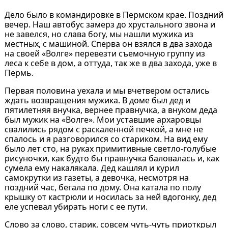
Дело было в командировке в Пермском крае. Поздний
вечер. Наш автобус замерз до хрустального звона и
не завелся, но слава богу, мы нашли мужика из
местных, с машиной. Сперва он взялся в два захода
на своей «Волге» перевезти съемочную группу из
леса к себе в дом, а оттуда, так же в два захода, уже в
Пермь.
Первая половина уехала и мы вчетвером остались
ждать возвращения мужика. В доме был дед и
пятилетняя внучка, вернее правнучка, а внуком деда
был мужик на «Волге». Мои уставшие архаровцы
свалились рядом с раскаленной печкой, а мне не
спалось и я разговорился со стариком. На вид ему
было лет сто, на руках примитивные светло-голубые
рисуночки, как будто бы правнучка баловалась и, как
сумела ему накалякала. Дед кашлял и курил
самокрутки из газеты, а девочка, несмотря на
поздний час, бегала по дому. Она катала по полу
крышку от кастрюли и носилась за ней вдогонку, дед
еле успевал убирать ноги с ее пути.
Слово за слово, старик, совсем чуть-чуть приоткрыл