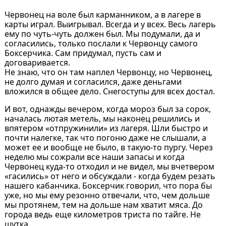
Червонец на воле был карманником, а в лагере в
карты играл. Выигрывал. Всегда и у всех. Весь лагерь
ему по чуть-чуть должен был. Мы подумали, да и
согласились, только послали к Червонцу самого
Боксерчика. Сам придумал, пусть сам и
договаривается.
Не знаю, что он там наплел Червонцу, но Червонец,
не долго думая и согласился, даже деньгами
вложился в общее дело. Снегоступы для всех достал.
И вот, однажды вечером, когда мороз был за сорок,
началась лютая метель, мы наконец решились и
впятером «отпружинили» из лагеря. Шли быстро и
почти налегке, так что погоню даже не слышали, а
может ее и вообще не было, в такую-то пургу. Через
неделю мы сожрали все наши запасы и когда
Червонец куда-то отходил и не видел, мы вчетвером
«гасились» от него и обсуждали - когда будем резать
нашего кабанчика. Боксерчик говорил, что пора бы
уже, но мы ему резонно отвечали, что, чем дольше
мы протянем, тем на дольше нам хватит мяса. До
города ведь еще километров триста по тайге. Не
шутка.