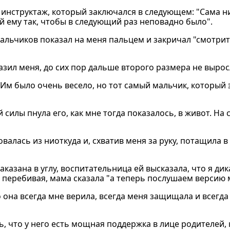
инструктаж, который заключался в следующем: "Сама ни 
чай ему так, чтобы в следующий раз неповадно было".
 мальчиков показал на меня пальцем и закричал "смотрит
глазил меня, до сих пор дальше второго размера не вырос
 Им было очень весело, но тот самый мальчик, который э
 силы пнула его, как мне тогда показалось, в живот. На 
лась из ниоткуда и, схватив меня за руку, потащила в у
казана в углу, воспитательница ей высказала, что я дик
е перебивая, мама сказала "а теперь послушаем версию 
 она всегда мне верила, всегда меня защищала и всегда
ть, что у него есть мощная поддержка в лице родителей,