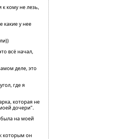
к кому не лезь,
е какие у нее
ли))
то всё начал,
самом деле, это
гол, где я
арка, которая не
моей дочери".
 была на моей
 к которым он