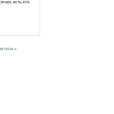
ячил, есть кто
я поза »