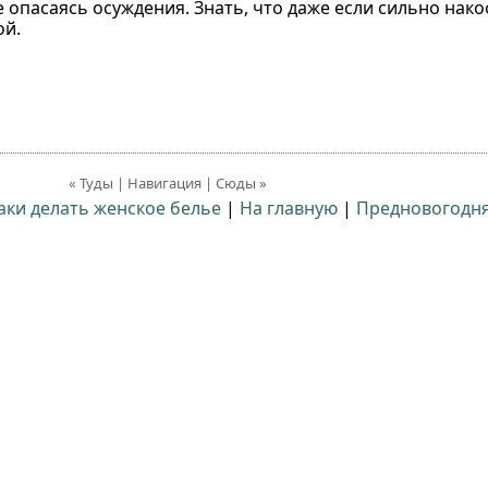
е опасаясь осуждения. Знать, что даже если сильно накос
ой.
« Туды | Навигация | Сюды »
аки делать женское белье
|
На главную
|
Предновогодня