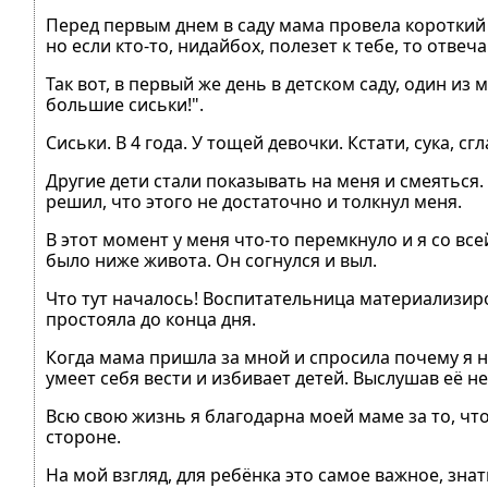
Перед первым днем в саду мама провела короткий 
но если кто-то, нидайбох, полезет к тебе, то отве
Так вот, в первый же день в детском саду, один из
большие сиськи!".
Сиськи. В 4 года. У тощей девочки. Кстати, сука, с
Другие дети стали показывать на меня и смеяться.
решил, что этого не достаточно и толкнул меня.
В этот момент у меня что-то перемкнуло и я со всей
было ниже живота. Он согнулся и выл.
Что тут началось! Воспитательница материализирова
простояла до конца дня.
Когда мама пришла за мной и спросила почему я на
умеет себя вести и избивает детей. Выслушав её н
Всю свою жизнь я благодарна моей маме за то, что
стороне.
На мой взгляд, для ребёнка это самое важное, зна