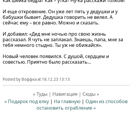
Как шейка бедра? Как – утка? Ну-ка расскажи толком!
И еще откровение. Он уже лет пять у дедушки и у
бабушки бывает. Дедушка говорить не велел. А
сейчас ему – все равно. Можно и сказать.
И добавил: «Дед мне ночью про свою жизнь
рассказал. Я чуть не заплакал. Знаешь, папа, мне за
тебя немного стыдно. Ты уж не обижайся».
Новый человек появился. С душой, сердцем и
совестью. Приятно было рассказать...
Posted by
Воффка
at
18.12.23 13:13
« Туды | Навигация | Сюды »
« Подарок под елку
|
На главную
|
Один из способов
остановить ограбление »