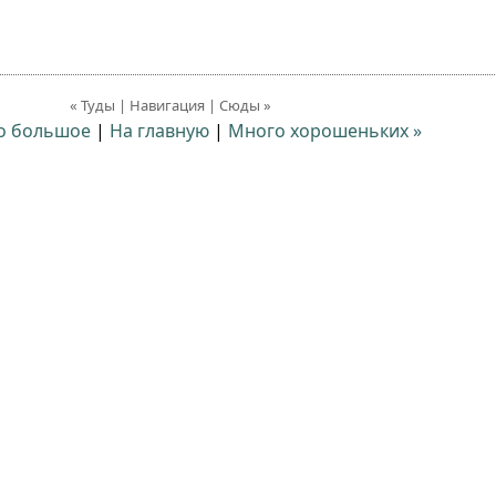
« Туды | Навигация | Сюды »
о большое
|
На главную
|
Много хорошеньких »