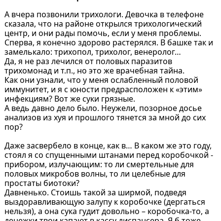
А вчера позвонили трихологи. Девочка в телефоне
сказала, что на районе открылся трихологический
центр, и они рады помочь, если у меня проблемы.
Сперва, я конечно здорово растерялся. В башке так и
замелькало: трихопол, трихолог, венеролог…
Да, я не раз лечился от половых паразитов
трихомонад и т.п., но это же врачебная тайна.
Как они узнали, что у меня ослабленный половой
иммунитет, и я с юности предрасположен к «этим»
инфекциям? Вот же суки грязные.
А ведь давно дело было. Неужели, позорное досье
анализов из хуя и прошлого тянется за мной до сих
пор?
Даже засвербело в конце, как в… В каком же это году,
стоял я со спущенными штанами перед коробочкой -
прибором, излучающим: то ли смертельные для
половых микробов волны, то ли целебные для
простаты биотоки?
Давненько. Стоишь такой за ширмой, подведя
выздоравливающую залупу к коробочке (дергаться
нельзя), а она сука гудит довольно – коробочка-то, а
денежки твои капают в кассу диспансера. Я б тоже