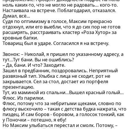
ноль каких-то, что не могло не радовать… кого-то.
Настаивала на встрече. Поблагодарил, отказался.
Думал, всё…
Судя по оптимизму в голосе, Максим прекрасно
отдохнул, или его выебли, что я до сих пор не готов
расширять, расстраивать кластер «Роза Хутор» за
кровные бапки.
Товарищ был в ударе. Согласился я на встречу.
Звонок: – Николай, я пришел по указанному адресу, а
тут…Тут бани. Вы не ошиблись?
– Да, бани. И что? Заходите.
Зашел в предбанник, поздоровались. Неприятный
развязный тип. Улыбка с лица не сходит, рот не
закрывается. Сел за стол, достает из портфеля
презентацию.
Тут, из маминой из спальни…Вышел красный голый…
Флюс. Из парилки.
Флюс, потому что за небритыми щеками, словно по
флюсу выскочило – такая с детства будка нажрата, что
пиздец. И сам боров - боровом, а голосок тонкий, как
у Поночки – потешно, я ебу!
Но Максим улыбаться перестал и смолк. Потому, –