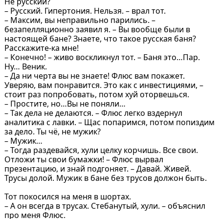
Не русский?
– Русский. Гипертония. Нельзя. – врал тот.
– Максим, вы неправильно парились. –
безапелляционно заявил я. – Вы вообще были в
настоящей бане? Знаете, что такое русская баня?
Расскажите-ка мне!
– Конечно! – живо воскликнул тот. – Баня это…Пар.
Ну… Веник.
– Да ни черта вы не знаете! Флюс вам покажет.
Уверяю, вам понравится. Это как с инвестициями, –
стоит раз попробовать, потом хуй оторвешься.
– Простите, но…Вы не поняли…
– Так дела не делаются. – Флюс легко вздернул
аналитика с лавки. – Щас попаримся, потом попиздим
за дело. Ты чё, не мужик?
– Мужик…
– Тогда раздевайся, хули целку корчишь. Все свои.
Отложи ты свои бумажки! – Флюс вырвал
презентацию, и знай подгоняет. – Давай. Живей.
Трусы долой. Мужик в бане без трусов должон быть.
Тот покосился на меня в шортах.
– А он всегда в трусах. Стебанутый, хули. – объяснил
про меня Флюс.