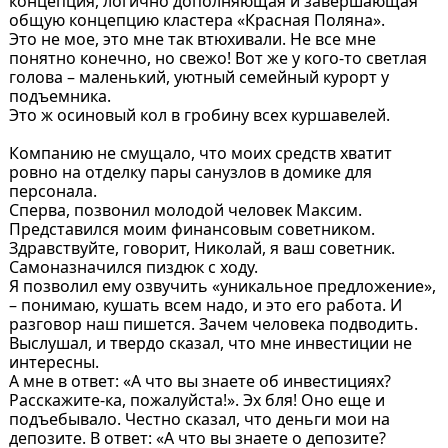
концепция, логично дополняющая и завершающая
общую концепцию кластера «Красная Поляна».
Это не мое, это мне так втюхивали. Не все мне
понятно конечно, но свежо! Вот же у кого-то светлая
голова – маленький, уютный семейный курорт у
подъемника.
Это ж осиновый кол в гробину всех куршавелей.
Компанию не смущало, что моих средств хватит
ровно на отделку пары санузлов в домике для
персонала.
Сперва, позвонил молодой человек Максим.
Представился моим финансовым советником.
Здравствуйте, говорит, Николай, я ваш советник.
Самоназначился пиздюк с ходу.
Я позволил ему озвучить «уникальное предложение»,
– понимаю, кушать всем надо, и это его работа. И
разговор наш пишется. Зачем человека подводить.
Выслушал, и твердо сказал, что мне инвестиции не
интересны.
А мне в ответ: «А что вы знаете об инвестициях?
Расскажите-ка, пожалуйста!». Эх бля! Оно еще и
подъебывало. Честно сказал, что деньги мои на
депозите. В ответ: «А что вы знаете о депозите?