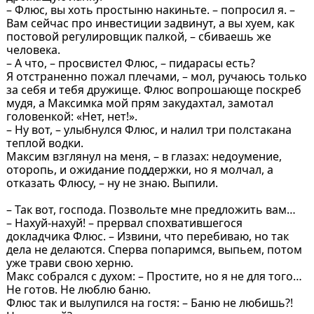
– Флюс, вы хоть простыню накиньте. – попросил я. –
Вам сейчас про инвестиции задвинут, а вы хуем, как
постовой регулировщик палкой, – сбиваешь же
человека.
– А что, – просвистел Флюс, – пидарасы есть?
Я отстраненно пожал плечами, – мол, ручаюсь только
за себя и тебя дружище. Флюс вопрошающе поскреб
мудя, а Максимка мой прям закудахтал, замотал
головенкой: «Нет, нет!».
– Ну вот, – улыбнулся Флюс, и налил три полстакана
теплой водки.
Максим взглянул на меня, – в глазах: недоумение,
оторопь, и ожидание поддержки, но я молчал, а
отказать Флюсу, – ну не знаю. Выпили.
– Так вот, господа. Позвольте мне предложить вам…
– Нахуй-нахуй! – прервал спохватившегося
докладчика Флюс. – Извини, что перебиваю, но так
дела не делаются. Сперва попаримся, выпьем, потом
уже трави свою херню.
Макс собрался с духом: – Простите, но я не для того…
Не готов. Не люблю баню.
Флюс так и вылупился на гостя: – Баню не любишь?!