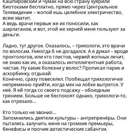
Кашпировский и Чумак на всю страну хуярили
биотоками бесплатно, прямо через Центральное
Телевидение – жопой ешь целебное электричество,
всем хватит.
А ведь врачи первые же их поносили, как
шарлатанов, и вот, этой же хернёй меня пользуют за
деньги.
Ладно, тут другое. Оказалось, – трихологи, это врачи
по волосам. Никогда б не догадался. А я думал – вроде
проктологов, или кто глистов, червей жопных лечит,
не знаю как их, а оказалось интеллигентная работа,
чистая. Ну какие болезни у волос? Прописал парик и
аскорбинку, отдыхай.
Конечно, сразу повеселел. Пообещал трихологичке
непременно прийти, когда мех на лобке вытрется. У
неё. Я ей тогда со своего подсажу – обоюдным
трением. Больше не беспокоят однако, трихологи-то,
как отрезало…
Кто только не звонил...
Запомнились деятели культуры – антрепренёры. Они
пытались залучить меня на громкие премьеры,
бенефисы и прочие артистические сабантуи,