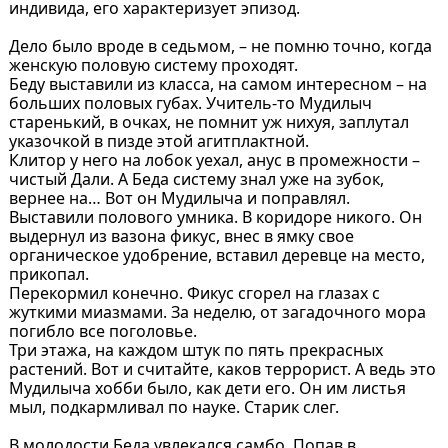
индивида, его характеризует эпизод.
Дело было вроде в седьмом, – не помню точно, когда
женскую половую систему проходят.
Беду выставили из класса, на самом интересном – на
больших половых губах. Учитель-то Мудилыч
старенький, в очках, не помнит уж нихуя, заплутал
указочкой в пизде этой агитплактной.
Клитор у него на лобок уехал, анус в промежности –
чистый Дали. А Беда систему знал уже на зубок,
вернее на… Вот он Мудилыча и поправлял.
Выставили полового умника. В коридоре никого. Он
выдернул из вазона фикус, внес в ямку свое
органическое удобрение, вставил деревце на место,
прикопал.
Перекормил конечно. Фикус сгорел на глазах с
жуткими миазмами. За неделю, от загадочного мора
погибло все поголовье.
Три этажа, на каждом штук по пять прекрасных
растений. Вот и считайте, каков террорист. А ведь это
Мудилыча хобби было, как дети его. Он им листья
мыл, подкармливал по науке. Старик слег.
В молодости Беда увлекался самбо. Попав в