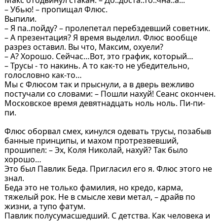
– Убью! – пропищал Флюс.
Выпили.
– Я па..пойду? – пролепетал перебздевший советник.
– А презентация? Я время выделил. Флюс вообще
разрез оставил. Вы что, Максим, охуели?
– А? Хорошо. Сейчас…Вот, это график, который…
– Трусы - то накинь. А то как-то не убедительно,
голословно как-то…
Мы с Флюсом так и прыснули, а в дверь вежливо
постучали со словами: – Пошли нахуй! Сеанс окончен.
Московское время девятнадцать ноль ноль. Пи-пи-
пи.
Флюс оборвал смех, кинулся одевать трусы, позабыв
банные принципы, и махом протрезвевший,
прошипел: – Эх, Коля Николай, нахуй? Так было
хорошо…
Это был Павлик Беда. Пригласил его я. Флюс этого не
знал.
Беда это не только фамилия, но кредо, карма,
тяжелый рок. Не в смысле хеви метал, – драйв по
жизни, а тупо фатум.
Павлик полусумасшедший. С детства. Как человека и