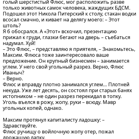
голый шерстистый Флюс, мог расположить разве
только животных самок человека, жаждущих БДСМ.
Подошел этот Никола Питерский к столу, стакан водки
всосал смачно, и кивает на делягу моего: – Этот
штоль?
Я б обосрался. А «Этот» вскочил, презентацию
прижал к груди, глазки бегают на дверь – съебаться
надумал. Хуй!
– Это Флюс, – представляю я приятеля, – Знакомьтесь,
Максим. Флюса тоже заинтересовало ваше
предложение. Он крупный бизнесмен – занимается
углем. У него свой угольный разрез. Верно, Флюс
Иваныч?
– Верно.
Флюс и вправду плотно занимался углем… Плотней
некуда. Уже лет десять, он состоял при старых банях
истопником – не один разрез перекидал в топку.
Уголь въелся в рожу, жопу, руки – всюду. Мавр
угольных копей, однако.
Максим протянул капиталисту ладошку: –
Здравствуйте.
Флюс ручищу о войлочную жопу отер, пожал
дрожащую лапку.