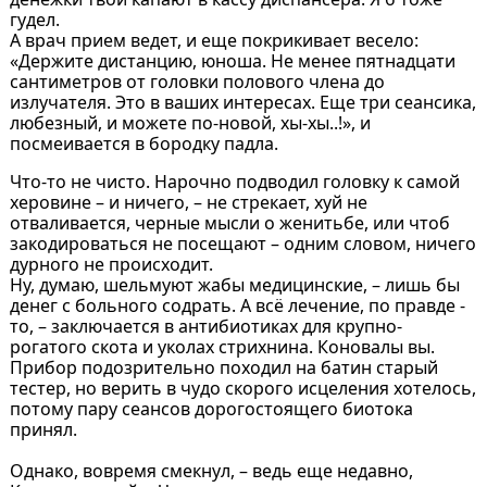
гудел.
А врач прием ведет, и еще покрикивает весело:
«Держите дистанцию, юноша. Не менее пятнадцати
сантиметров от головки полового члена до
излучателя. Это в ваших интересах. Еще три сеансика,
любезный, и можете по-новой, хы-хы..!», и
посмеивается в бородку падла.
Что-то не чисто. Нарочно подводил головку к самой
херовине – и ничего, – не стрекает, хуй не
отваливается, черные мысли о женитьбе, или чтоб
закодироваться не посещают – одним словом, ничего
дурного не происходит.
Ну, думаю, шельмуют жабы медицинские, – лишь бы
денег с больного содрать. А всё лечение, по правде -
то, – заключается в антибиотиках для крупно-
рогатого скота и уколах стрихнина. Коновалы вы.
Прибор подозрительно походил на батин старый
тестер, но верить в чудо скорого исцеления хотелось,
потому пару сеансов дорогостоящего биотока
принял.
Однако, вовремя смекнул, – ведь еще недавно,