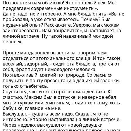
Позвольте я вам объясню! Это прошлый век. Мы
предлагаем современные инструменты».
Да не надо, не интересно. А мне блядь опять: «Вы не
пробовали, а уже отказываетесь. Почему? Был
неудачный опыт? Расскажите. Уверяю, мы сможем
заинтересовать. Вам понравится», и настаивает на
личной встрече. Ну такой навязчивый молодой
человек!
Проще мандавошек вывести заговором, чем
отделаться от этого анального клеща. И тон такой
веселый, задорный, – сидит эта блядюга, прется от
себя, фраппирует немолодого человека.
Но я вежливый, мягкий по природе. Согласился
получить в почту презентацию для ихней галочки,
только отъебитесь.
Спустя неделю, из конторы звонила девочка. К
счастью, Максим был в отпуске, и наверное ебал
мозги туркам или египтянам, – один хер кому, хоть
бабушке, главное не мне.
Выслушал, – кушать всем надо. Сказал, что не
интересно. Упорно настаивала на личной встрече.
Через неделю, выслушал от новой девушки
предложение. Процент доходности подрос на ноль