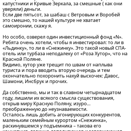
капустники и Кривые Зеркала, за смешные ( как они
уверяли) деньги.
Если две пятьсот, за шабаш с Ветровым и Воробей
это смешно, то нашей культуре не хватает
самоиронии, скажу я.
Но особо, озверел один инвестиционный фонд «N».
Ребята очень хотели, чтобы я инвестировал: то ли в
«Льдинку», то ли в «Снежинку». Это такой новый СПА-
отель или турбаза неподалеку от «Роза Хутор», что на
Красной Поляне.
Видимо, хутор уже трещит по швам от наплыва
туриста и пора вводить вторую очередь и тем
окончательно похоронить нахуй выскочек: Давос,
Шамони, Инсбрук и прочих.
Да собственно, мы и так в славном четырнадцатом
году, лишили их всякого смысла существования,
открыв миру Красную Поляну, изуро…
преображенную до неузнаваемости.
Осталось лишь добить агонирующих конкурентов,
маленьким семейным курортом «Снежинка»,
раскинувшемся у подъемника – такова его