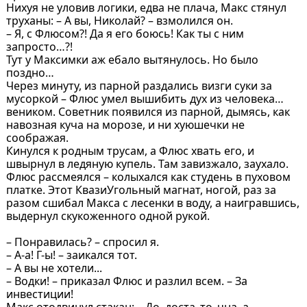
Нихуя не уловив логики, едва не плача, Макс стянул
труханы: – А вы, Николай? – взмолился он.
– Я, с Флюсом?! Да я его боюсь! Как ты с ним
запросто…?!
Тут у Максимки аж ебало вытянулось. Но было
поздно…
Через минуту, из парной раздались визги суки за
мусоркой – Флюс умел вышибить дух из человека…
веником. Советник появился из парной, дымясь, как
навозная куча на морозе, и ни хуюшечки не
соображая.
Кинулся к родным трусам, а Флюс хвать его, и
швырнул в ледяную купель. Там завизжало, заухало.
Флюс рассмеялся – колыхался как студень в пуховом
платке. Этот КвазиУгольный магнат, ногой, раз за
разом сшибал Макса с лесенки в воду, а наигравшись,
выдернул скукоженного одной рукой.
– Понравилась? – спросил я.
– А-а! Г-ы! – заикался тот.
– А вы не хотели...
– Водки! – приказал Флюс и разлил всем. – За
инвестиции!
Макс отодвинул стакан: – До..доста..то..чна..а...