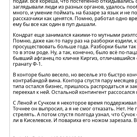
подай. Все кореша, что постепенно откидывались с
заглядывали люди из разных органов, удалось по
много, и умение поймать на базаре за язык и не 
рассказчики как ценятся. Помню, работал одно вре
ему бы все как один в пуп дышали.
Кондрат еще занимался какими-то мутными риэлтор
Помню, даже как-то пару раз на разборки ездили, к
просуществовать больше года. Разборки были так 
то в этом роде. Ну, а так, конечно, было всё по-па
бывший афганец по кличке Киргиз, отличавшийся 
гранату Ф-1.
В конторе было весело, но веселье это быстро ко
контрабандой вина. Контора спустя пару месяцев р
типа остался бизнес, пришлось распродаться и за
переехал к ней. Остальной контингент рассосался к
С Леной и Сучком я некоторое время поддерживал о
Точнее он выпросил, а я не смог отказать. Нет. Н
стрелять. А потом спустя полгода узнал, что Сучо
ли в Киселевске. И повариха его ножом зарезала. В