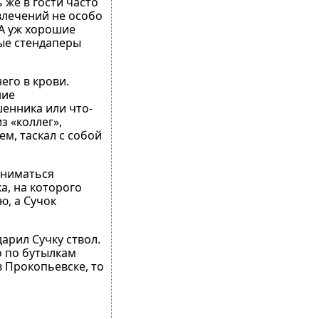
 же в гости часто
влечений не особо
 А уж хорошие
ные стендаперы
его в крови.
ние
шенника или что-
з «коллег»,
м, таскал с собой
аниматься
а, на которого
ю, а Сучок
арил Сучку ствол.
о по бутылкам
в Прокопьевске, то