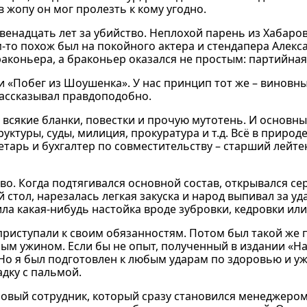
 жопу он мог пролезть к кому угодно.
енадцать лет за убийство. Неплохой парень из Хабаров
м-то похож был на покойного актера и стендапера Алек
раконьера, а браконьер оказался не простым: партийная
ли «Побег из Шоушенка». У нас принцип тот же – виновны
 рассказывал правдоподобно.
 всякие бланки, повестки и прочую мутотень. И основн
уктуры, суды, милиция, прокуратура и т.д. Всё в природ
кретарь и бухгалтер по совместительству – старший лейт
во. Когда подтягивался основной состав, открывался се
тол, нарезалась легкая закуска и народ выпивал за уд
ла какая-нибудь настойка вроде зубровки, кедровки или
приступали к своим обязанностям. Потом был такой же п
м ужином. Если бы не опыт, полученный в издании «Наш
Но я был подготовлен к любым ударам по здоровью и у
адку с пальмой.
новый сотрудник, который сразу становился менеджером