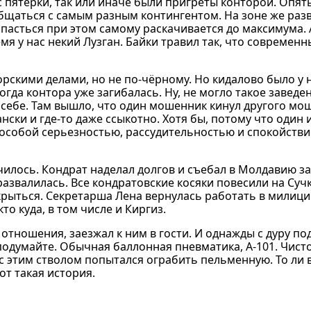
 пятерки, так или иначе были пригреты конторой. Опять
общаться с самым разным контингентом. На зоне же раз
попасться при этом самому раскачивается до максимума.
мя у нас некий Лузган. Байки травил так, что современ
скими делами, но не по-чёрному. Но кидалово было у н
огда контора уже загибалась. Ну, не могло такое заведе
себе. Там вышло, что один мошенник кинул другого мо
цански и где-то даже ссыкотно. Хотя бы, потому что один и
особой серьезностью, рассудительностью и спокойствие
нчилось. Кондрат наделал долгов и съебал в Молдавию з
азвалилась. Все кондратовские косяки повесили на Сучк
крыться. Секретарша Лена вернулась работать в милици
то куда, в том числе и Киргиз.
тношения, заезжал к ним в гости. И однажды с дуру под
е подумайте. Обычная баллонная пневматика, А-101. Чист
к с этим стволом попытался ограбить пельменную. То ли 
от такая история.