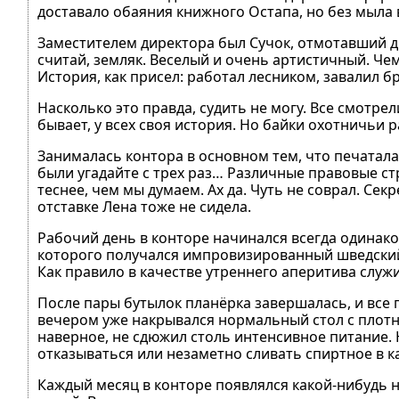
доставало обаяния книжного Остапа, но без мыла в
Заместителем директора был Сучок, отмотавший дв
считай, земляк. Веселый и очень артистичный. Че
История, как присел: работал лесником, завалил б
Насколько это правда, судить не могу. Все смотре
бывает, у всех своя история. Но байки охотничьи
Занималась контора в основном тем, что печатала
были угадайте с трех раз… Различные правовые стр
теснее, чем мы думаем. Ах да. Чуть не соврал. Се
отставке Лена тоже не сидела.
Рабочий день в конторе начинался всегда одинако
которого получался импровизированный шведский с
Как правило в качестве утреннего аперитива служи
После пары бутылок планёрка завершалась, и все 
вечером уже накрывался нормальный стол с плотны
наверное, не сдюжил столь интенсивное питание. 
отказываться или незаметно сливать спиртное в к
Каждый месяц в конторе появлялся какой-нибудь 