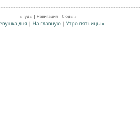
« Туды | Навигация | Сюды »
Девушка дня
|
На главную
|
Утро пятницы »