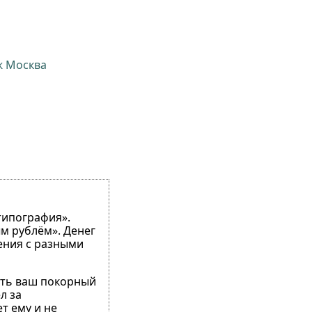
ж Москва
типография».
ым рублём». Денег
ения с разными
есть ваш покорный
л за
т ему и не