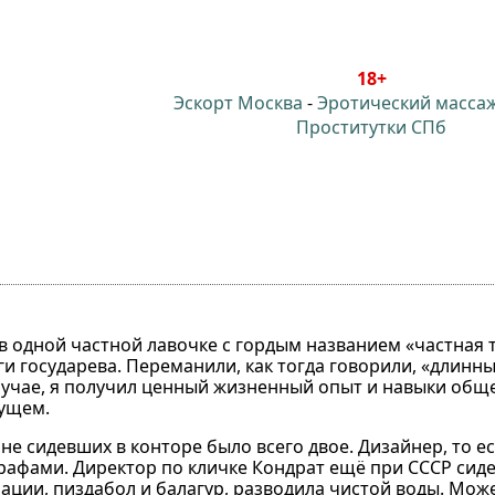
18+
Эскорт Москва
-
Эротический масса
Проститутки СПб
в одной частной лавочке с гордым названием «частная 
уги государева. Переманили, как тогда говорили, «длинн
случае, я получил ценный жизненный опыт и навыки общ
дущем.
 не сидевших в конторе было всего двое. Дизайнер, то 
графами. Директор по кличке Кондрат ещё при СССР сиде
ции, пиздабол и балагур, разводила чистой воды. Може