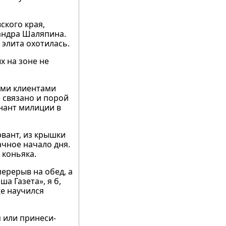
ского края,
сандра Шаляпина.
 элита охотилась.
х на зоне не
ыми клиентами
е связано и порой
енант милиции в
рвант, из крышки
ачное начало дня.
 коньяка.
ерерыв на обед, а
а Газета», я б,
же научился
 или принеси-