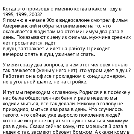
Когда это произошло именно когда в каком году в
1995, 1999, 2003?
Я помню в начале 90х в видеосалоне смотрел фильм
Американский и обратил внимание на то, что
оказывается люди там моются минимум два раза в
день. Показывают сцену из фильма, мужчина средних
лет просыпается, идёт
в душ, завтракает и идёт на работу. Приходит
вечером опять в душ, ужинает и спать.
У меня сразу два вопроса, в чём этот человек ночью
так пачкается (жены у него нет) что утром идёт в душ?
Работает он в офисе прохладном с кондиционером,
не в угольной шахте, не на стройке.
И тут мы переходим к главному. Родился я в посёлке у
нас была общественная баня и раз в неделю мы
ходили мыться, все так делали. Никому в голову не
приходило, мыться два раза в день. Что случилось
такого, что сейчас уже выросло поколение людей
которые искренне верят что нужно мыться минимум
раз в день. Скажи сейчас кому, что моешься 3 раза в
неделю так, засмеют обзовут бомжом. А скажи кому в