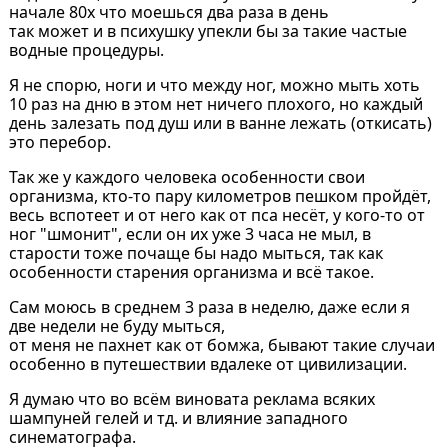
начале 80х что моешься два раза в день
так может и в психушку упекли бы за такие частые
водные процедуры.
Я не спорю, ноги и что между ног, можно мыть хоть
10 раз на дню в этом нет ничего плохого, но каждый
день залезать под душ или в ванне лежать (откисать)
это перебор.
Так же у каждого человека особенности свои
организма, кто-то пару километров пешком пройдёт,
весь вспотеет и от него как от пса несёт, у кого-то от
ног "шмонит", если он их уже 3 часа не мыл, в
старости тоже почаще бы надо мыться, так как
особенности старения организма и всё такое.
Сам моюсь в среднем 3 раза в неделю, даже если я
две недели не буду мыться,
от меня не пахнет как от бомжа, бывают такие случаи
особенно в путешествии вдалеке от цивилизации.
Я думаю что во всём виновата реклама всяких
шампуней гелей и тд. и влияние западного
синематографа.