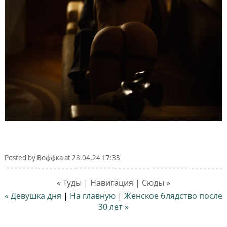
Posted by
Воффка
at
28.04.24 17:33
« Туды | Навигация | Сюды »
« Девушка дня
|
На главную
|
Женское блядство после
30 лет »