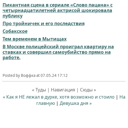
Пикантная сцена в сериале «Слово пацана» с
четырнадцатилетней актрисой шокировала
публику
Про тройничек и его последствия
Собакское⁠⁠
Тем временем в Мытищах⁠⁠
В Москве полицейский проиграл квартиру на
ставках и совершил самоубийство прямо на
работе.
Posted by
Воффка
at
07.05.24 17:12
« Туды | Навигация | Сюды »
« Как я НЕ лежал в дурке, хотя возможно и стоило
|
На
главную
|
Девушка дня »