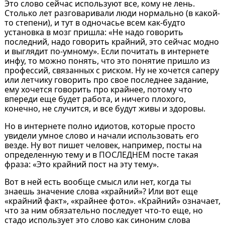
Это слово сейчас используют все, кому не лень.
Столько лет разговаривали люди нормально (в какой-
то степени), и тут в одночасье всем как-будто
установка в мозг пришла: «Не надо говорить
последний, надо говорить крайний, это сейчас модно
и выглядит по-умному». Если почитать в интернете
инфу, то можно понять, что это понятие пришло из
профессий, связанных с риском. Ну не хочется саперу
или летчику говорить про свое последнее задание,
ему хочется говорить про крайнее, потому что
впереди еще будет работа, и ничего плохого,
конечно, не случится, и все будут живы и здоровы.
Но в интернете полно идиотов, которые просто
увидели умное слово и начали использовать его
везде. Ну вот пишет человек, например, посты на
определенную тему и в ПОСЛЕДНЕМ посте такая
фраза: «Это крайний пост на эту тему».
Вот в ней есть вообще смысл или нет, когда ты
знаешь значение слова «крайний»? Или вот еще
«крайний факт», «крайнее фото». «Крайний» означает,
что за ним обязательно последует что-то еще, но
стадо использует это слово как синоним слова