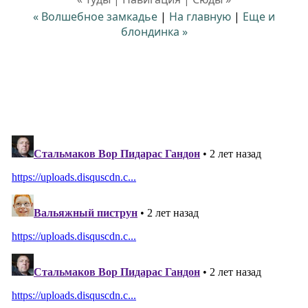
« Волшебное замкадье
|
На главную
|
Еще и
блондинка »