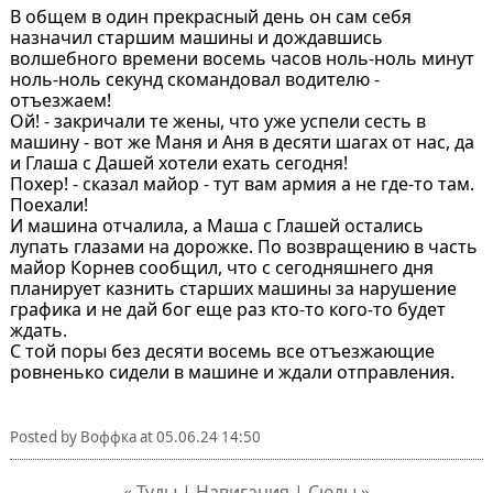
В общем в один прекрасный день он сам себя
назначил старшим машины и дождавшись
волшебного времени восемь часов ноль-ноль минут
ноль-ноль секунд скомандовал водителю -
отъезжаем!
Ой! - закричали те жены, что уже успели сесть в
машину - вот же Маня и Аня в десяти шагах от нас, да
и Глаша с Дашей хотели ехать сегодня!
Похер! - сказал майор - тут вам армия а не где-то там.
Поехали!
И машина отчалила, а Маша с Глашей остались
лупать глазами на дорожке. По возвращению в часть
майор Корнев сообщил, что с сегодняшнего дня
планирует казнить старших машины за нарушение
графика и не дай бог еще раз кто-то кого-то будет
ждать.
С той поры без десяти восемь все отъезжающие
ровненько сидели в машине и ждали отправления.
Posted by
Воффка
at
05.06.24 14:50
« Туды | Навигация | Сюды »