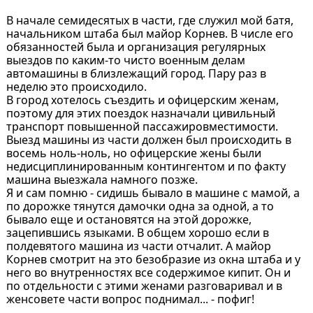
В начале семидесятых в части, где служил мой батя,
начальником штаба был майор Корнев. В числе его
обязанностей была и организация регулярных
выездов по каким-то чисто военным делам
автомашины в близлежащий город. Пару раз в
неделю это происходило.
В город хотелось съездить и офицерским женам,
поэтому для этих поездок назначали цивильный
транспорт повышенной пассажировместимости.
Выезд машины из части должен был происходить в
восемь ноль-ноль, но офицерские жены были
недисциплинированным контингентом и по факту
машина выезжала намного позже.
Я и сам помню - сидишь бывало в машине с мамой, а
по дорожке тянутся дамочки одна за одной, а то
бывало еще и остановятся на этой дорожке,
зацепившись языками. В общем хорошо если в
полдевятого машина из части отчалит. А майор
Корнев смотрит на это безобразие из окна штаба и у
него во внутренностях все содержимое кипит. Он и
по отдельности с этими женами разговаривал и в
женсовете части вопрос поднимал... - пофиг!