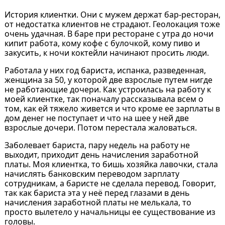
История клиентки. Они с мужем держат бар-ресторан,
от недостатка клиентов не страдают. Геолокация тоже
очень удачная. В баре при ресторане с утра до ночи
кипит работа, кому кофе с булочкой, кому пиво и
закусить, к ночи коктейли начинают просить люди.
Работала у них год бариста, испанка, разведенная,
женщина за 50, у которой две взрослые путем нигде
не работающие дочери. Как устроилась на работу к
моей клиентке, так поначалу рассказывала всем о
том, как ей тяжело живется и что кроме ее зарплаты в
дом денег не поступает и что на шее у ней две
взрослые дочери. Потом перестала жаловаться.
Заболевает бариста, пару недель на работу не
выходит, приходит день начисления заработной
платы. Моя клиентка, то бишь хозяйка лавочки, стала
начислять банковским переводом зарплату
сотрудникам, а баристе не сделала перевод. Говорит,
так как бариста эта у неё перед глазами в день
начисления заработной платы не мелькала, то
просто вылетело у начальницы ее существование из
головы.