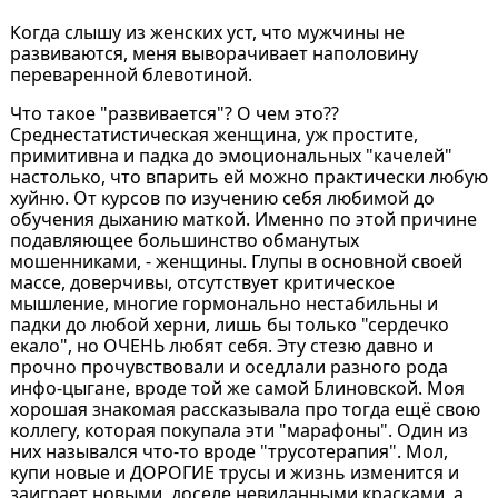
Когда слышу из женских уст, что мужчины не
развиваются, меня выворачивает наполовину
переваренной блевотиной.
Что такое "развивается"? О чем это??
Среднестатистическая женщина, уж простите,
примитивна и падка до эмоциональных "качелей"
настолько, что впарить ей можно практически любую
хуйню. От курсов по изучению себя любимой до
обучения дыханию маткой. Именно по этой причине
подавляющее большинство обманутых
мошенниками, - женщины. Глупы в основной своей
массе, доверчивы, отсутствует критическое
мышление, многие гормонально нестабильны и
падки до любой херни, лишь бы только "сердечко
екало", но ОЧЕНЬ любят себя. Эту стезю давно и
прочно прочувствовали и оседлали разного рода
инфо-цыгане, вроде той же самой Блиновской. Моя
хорошая знакомая рассказывала про тогда ещё свою
коллегу, которая покупала эти "марафоны". Один из
них назывался что-то вроде "трусотерапия". Мол,
купи новые и ДОРОГИЕ трусы и жизнь изменится и
заиграет новыми, доселе невиданными красками, а