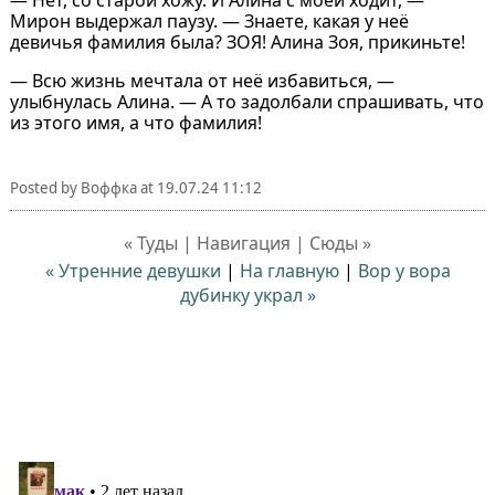
Мирон выдержал паузу. — Знаете, какая у неё
девичья фамилия была? ЗОЯ! Алина Зоя, прикиньте!
— Всю жизнь мечтала от неё избавиться, —
улыбнулась Алина. — А то задолбали спрашивать, что
из этого имя, а что фамилия!
Posted by
Воффка
at
19.07.24 11:12
« Туды | Навигация | Сюды »
« Утренние девушки
|
На главную
|
Вор у вора
дубинку украл »