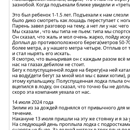
зазнобой. Когда подъехали ближе увидели и «треть
Это был ребенок 1-1.5 лет. Подъехали к нам слез
было дико смотреть как лошадь переступает с ноги
Парень завел разговор на тему, а нет ли у нас чего
Мы сказали , что мы типа не пьем: типа мы спортс
Он сказал, что жаль и мол очень жарко, пойду иску
Доплыл до противоположного берега(метров 50-70
более метра, а у нашего метра четыре. Отплыв от 
и стал нырять его искать.
Я смотрю, что выныривая он с каждым разом всё 
нас на глазах дебилом не стоит.
Бегу к полуспущенной лодке на берегу(на ней ката
на воду(дети бегут за мной мол мы с вами хотим), 
этому купальщику. Полуспущенная лодка плыла оче
вцепился в лодку, он сказал, что точно бы не доплы
скоро эта компания уехала от нас.
14 июля 2024 года
Зилим из за дождей поднялся от привычного для м
течение.
Накануне 13 июля пришли на эту же стоянку и я за
На следующий день проплыла лодка с подростками с
снаряги не было. За лодкой метрах в трех плыл по