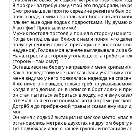
Я прокричал гребущему, чтоб его подобрали, но 
Смотрю выше лагеря по середине реки(там был ос
пояс в воде, а мимо проплывает большая автомоби
плывет еще одна лодка с подростками. Ну, думаю с
А вот фиг! Проплыли мимо!
Мужик постоял-постоял и пошел в сторону нашего б
Когда он подплывал ближе к нам я понял, что дале
полуспущенной лодкой, притащил её волоком к воде
надувное). Голова моя еле-еле выглядывала из за б
Начал грести в сторону утопающего, а гребется пл
сторону – там омут).
Оставшиеся на берегу направляли меня криками(ле
Как в последствии мне рассказывали участники спл
меня видимо у него появлялась надежда на спасен
Я же ничего не видел, только греб по указываемо
Когда я его догнал, он вцепился в борт лодки и пр
он стал пытаться забраться в лодку, но я ему сказ
отвечал но я его не понимал, хотя я кроме русск
Догрёб я до прибрежной травы и сказал ему ищи дно
мог.
Он меня с лодкой вытащил на мелкое место, упал 
остановились метрах в двухстах на другом берегу
Тут подбежали двое с нашей группы и потащили ло