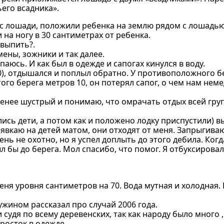
его всадника».
ли с лошади, положили ребенка на землю рядом с лошадь
 на ногу в 30 сантиметрах от ребенка.
 выпить?.
мены, зожники и так далее.
паюсь. И как был в одежде и сапогах кинулся в воду.
), отдышался и поплыл обратно. У противоположного бе
того берега метров 10, он потерял сапог, о чем нам не
менее шустрый и понимаю, что омрачать отдых всей гру
лись дети, а потом как и положено лодку приспустили) 
рявкаю на детей матом, они отходят от меня. Запрыгиваю 
нь не охотно, но я успел доплыть до этого дебила. Ког
л бы до берега. Мол спасибо, что помог. Я отбуксировал 
еня уровня сантиметров на 70. Вода мутная и холодная.
 ужином рассказал про случай 2006 года.
удя по всему деревенских, так как народу было много ,
дросток в одежде.