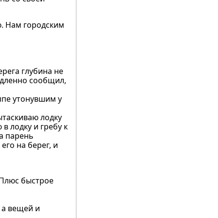
ю. Нам городским
рега глубина не
медленно сообщил,
ппе утонувшим у
вытаскиваю лодку
в лодку и гребу к
да парень
его на берег, и
 Плюс быстрое
 а вещей и