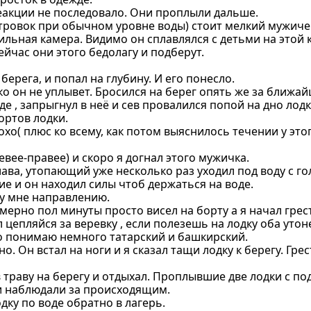
реакции не последовало. Они проплыли дальше.
тровок при обычном уровне воды) стоит мелкий мужич
льная камера. Видимо он сплавлялся с детьми на этой 
ейчас они этого бедолагу и подберут.
ерега, и попал на глубину. И его понесло.
ко он не уплывет. Бросился на берег опять же за ближа
 , запрыгнул в неё и сев провалился попой на дно лодк
ортов лодки.
охо( плюс ко всему, как потом выяснилось течении у это
вее-правее) и скоро я догнал этого мужичка.
ава, утопающий уже несколько раз уходил под воду с го
ие и он находил силы чтоб держаться на воде.
му мне направлению.
имерно пол минуты просто висел на борту а я начал грес
ал цепляйся за веревку , если полезешь на лодку оба утон
ого понимаю немного татарский и башкирский.
. Он встал на ноги и я сказал тащи лодку к берегу. Грес
в траву на берегу и отдыхал. Проплывшие две лодки с п
 и наблюдали за происходящим.
дку по воде обратно в лагерь.