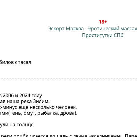
18+
Эскорт Москва
-
Эротический масса
Проститутки СПб
ебилов спасал
 2006 и 2024 году
ая наша река Зилим.
-минус еще несколько человек.
ми(тень, омут, рыбалка, дрова).
нули на солнце
 реки приближается лошадь с двумя «всадниками». Паре