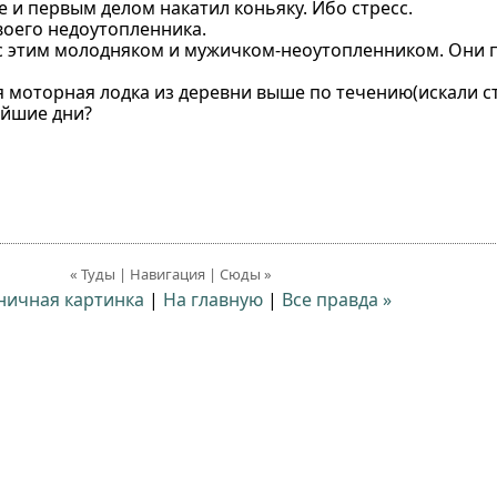
е и первым делом накатил коньяку. Ибо стресс.
воего недоутопленника.
 с этим молодняком и мужичком-неоутопленником. Они 
 моторная лодка из деревни выше по течению(искали ста
жайшие дни?
« Туды | Навигация | Сюды »
ничная картинка
|
На главную
|
Все правда »