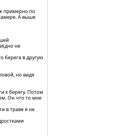
ек примерно по
камере. А выше
йшей
и(дно не
го берега в другую
ловой, но видя
ти к берегу. Потом
ем. Он что то мне
ти в траве я не
одростками