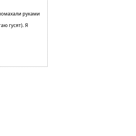
помахали руками
ю гусят). Я