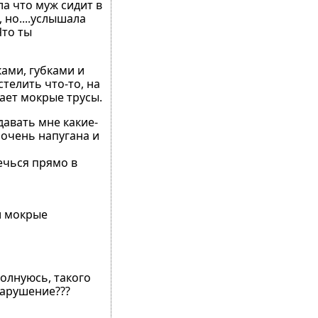
ла что муж сидит в
 но....услышала
Что ты
ками, губками и
стелить что-то, на
мает мокрые трусы.
давать мне какие-
а очень напугана и
ечься прямо в
 и мокрые
волнуюсь, такого
 нарушение???