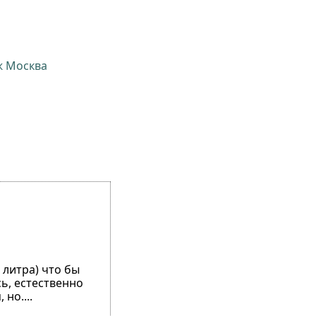
ж Москва
 литра) что бы
сь, естественно
но....