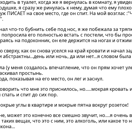
одить в туалет, когда же я вернулась в комнату, я увиде
ушке, я сразу же ринулась к нему, думая что ему плохо,
уж ПИСАЕТ на свое место, где он спит. На мой возглас :"
".
чал что-то бубнить себе под нос, я же побежала за тряп
я попросила его полностью встать с постели, что бы про
ираясь на подоконник, он еле держится на ногах и отжи
сверху, как он снова уселся на край кровати и начал за
 абстрактны...день или ночь, да или нет...я словом был
а (у меня создалось впечатление, что он прям хочет ул
таскивал простынь.
да, показывая на его место, он лег и заснул.
оворить что мне это приснилось, но.....мокрая кровать
спать и спит до сих пор.
окрые углы в квартире и мокрые пятна вокруг розеток!
, может это конечно все смешно звучит, но....я очень 
таких вещах, что это с ним, это алкоголь, или какое то
кона...