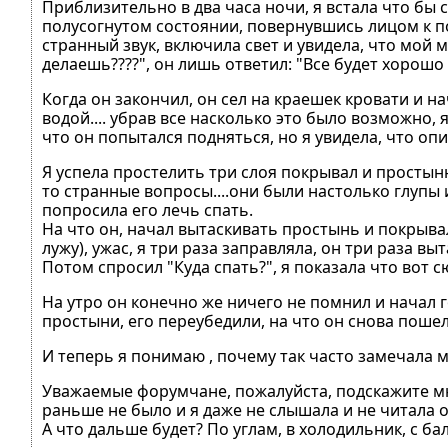
Приблизительно в два часа ночи, я встала что бы сх
полусогнутом состоянии, повернувшись лицом к под
странный звук, включила свет и увидела, что мой м
делаешь????", он лишь ответил: "Все будет хорошо 
Когда он закончил, он сел на краешек кровати и на
водой.... убрав все насколько это было возможно, 
что он попытался подняться, но я увидела, что оп
Я успела простелить три слоя покрывал и простыню 
то странные вопросы....они были настолько глупы и
попросила его лечь спать.
На что он, начал вытаскивать простынь и покрывал
лужу), ужас, я три раза заправляла, он три раза вы
Потом спросил "Куда спать?", я показала что вот сю
На утро он конечно же ничего не помнил и начал г
простыни, его переубедили, на что он снова пошел 
И теперь я понимаю , почему так часто замечала м
Уважаемые форумчане, пожалуйста, подскажите мне
раньше не было и я даже не слышала и не читала о 
А что дальше будет? По углам, в холодильник, с бал