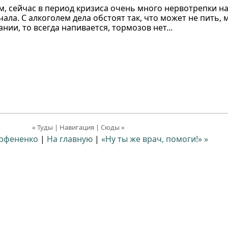
м, сейчас в период кризиса очень много нервотрепки на
ечала. С алкоголем дела обстоят так, что может не пить,
нии, то всегда напивается, тормозов нет...
« Туды | Навигация | Сюды »
арфененко
|
На главную
|
«Ну ты же врач, помоги!» »