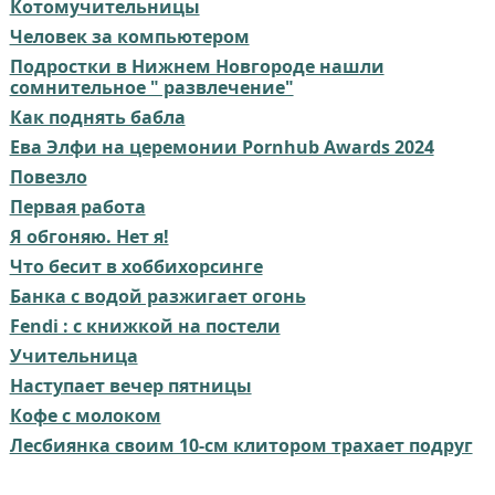
Котомучительницы
Человек за компьютером⁠⁠
Подростки в Нижнем Новгороде нашли
сомнительное " развлечение"
Как поднять бабла
Ева Элфи на церемонии Pornhub Awards 2024
Повезло
Первая работа
Я обгоняю. Нет я!
Что бесит в хоббихорсинге⁠⁠
Банка с водой разжигает огонь⁠⁠
Fendi : с книжкой на постели
Учительница
Наступает вечер пятницы
Кофе с молоком
Лесбиянка своим 10-см клитором трахает подруг