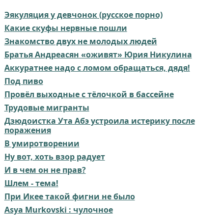
Эякуляция у девчонок (русское порно)
Какие скуфы нервные пошли
Знакомство двух не молодых людей
Братья Андреасян «оживят» Юрия Никулина
Аккуратнее надо с ломом обращаться, дядя!
Под пиво
Провёл выходные с тёлочкой в бассейне
Трудовые мигранты
Дзюдоистка Ута Абэ устроила истерику после
поражения
В умиротворении
Ну вот, хоть взор радует
И в чем он не прав?⁠⁠
Шлем - тема!
При Икее такой фигни не было
Asya Murkovski : чулочное