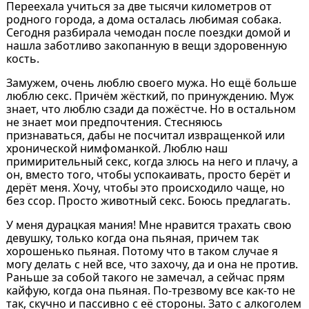
Переехала учиться за две тысячи километров от
родного города, а дома осталась любимая собака.
Сегодня разбирала чемодан после поездки домой и
нашла заботливо закопанную в вещи здоровенную
кость.
Замужем, очень люблю своего мужа. Но ещё больше
люблю секс. Причём жёсткий, по принуждению. Муж
знает, что люблю сзади да пожёстче. Но в остальном
не знает мои предпочтения. Стесняюсь
признаваться, дабы не посчитал извращенкой или
хронической нимфоманкой. Люблю наш
примирительный секс, когда злюсь на него и плачу, а
он, вместо того, чтобы успокаивать, просто берёт и
дерёт меня. Хочу, чтобы это происходило чаще, но
без ссор. Просто животный секс. Боюсь предлагать.
У меня дурацкая мания! Мне нравится трахать свою
девушку, только когда она пьяная, причем так
хорошенько пьяная. Потому что в таком случае я
могу делать с ней все, что захочу, да и она не против.
Раньше за собой такого не замечал, а сейчас прям
кайфую, когда она пьяная. По-трезвому все как-то не
так, скучно и пассивно с её стороны. Зато с алкоголем