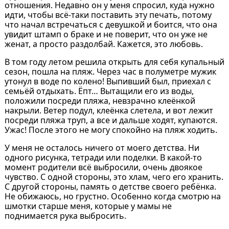
отношения. Недавно он у меня спросил, куда нужно
идти, чтобы всё-таки поставить эту печать, потому
что начал встречаться с девушкой и боится, что она
увидит штамп о браке и не поверит, что он уже не
женат, а просто раздолбай. Кажется, это любовь.
В том году летом решила открыть для себя купальный
сезон, пошла на пляж. Через час в полуметре мужик
утонул в воде по колено! Выпивший был, приехал с
семьёй отдыхать. Ёпт… Вытащили его из воды,
положили посреди пляжа, невзрачно клеёнкой
накрыли. Ветер подул, клеёнка слетела, и вот лежит
посреди пляжа труп, а все и дальше ходят, купаются.
Ужас! После этого не могу спокойно на пляж ходить.
У меня не осталось ничего от моего детства. Ни
одного рисунка, тетради или поделки. В какой-то
момент родители всё выбросили, очень двоякое
чувство. С одной стороны, это хлам, чего его хранить.
С другой стороны, память о детстве своего ребёнка.
Не обижаюсь, но грустно. Особенно когда смотрю на
шмотки старше меня, которые у мамы не
поднимается рука выбросить.