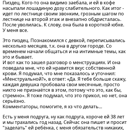
Пиздец. Кого-то она видимо заебала, и ей в кофе
насыпали лошадиную дозу слабительного. Как итог -
идет по лестнице своим звонким, грозным шагом по
лестнице на второй этаж и внезапно обдристалась.
После уволилась. К слову, она была в короткой юбке.
У меня все.
Это пиздец. Познакомился с девкой, переписывались
несколько месяцев, т.к. она в другом городе. Со
временем начали общаться и на интимные темы, как
это и бывает.
И вот как то зашел разговор о менструациях. И она
поведала мне, что ей нравится вкус собственной
крови. Я подумал, что мне показалось и уточнил:
«Менструальной?», в ответ: «Да. Я тебе больше скажу,
каждая девушка пробовала свои месячные, просто
никто не признаётся в этом, потому что это, как бы,
стремно». Я тоже подумал, что это прикол, но нет, она
серьёзно.
Комментаторы, помогите, я хз что делать...
Есть у меня подруга, ну как подруга, короче ей 38 лет
и мы трахались год назад. Сейчас она пишет и просит
"заделать" ей ребёнка, с меня обязательств никаких,