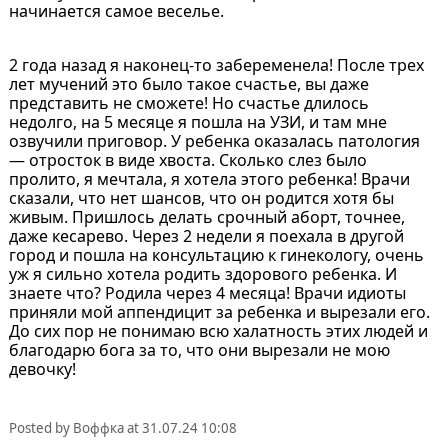
начинается самое веселье.
2 года назад я наконец-то забеременела! После трех
лет мучений это было такое счастье, вы даже
представить не сможете! Но счастье длилось
недолго, на 5 месяце я пошла на УЗИ, и там мне
озвучили приговор. У ребенка оказалась патология
— отросток в виде хвоста. Сколько слез было
пролито, я мечтала, я хотела этого ребенка! Врачи
сказали, что нет шансов, что он родится хотя бы
живым. Пришлось делать срочный аборт, точнее,
даже кесарево. Через 2 недели я поехала в другой
город и пошла на консультацию к гинекологу, очень
уж я сильно хотела родить здорового ребенка. И
знаете что? Родила через 4 месяца! Врачи идиоты
приняли мой аппендицит за ребенка и вырезали его.
До сих пор не понимаю всю халатность этих людей и
благодарю бога за то, что они вырезали не мою
девочку!
Posted by
Воффка
at
31.07.24 10:08