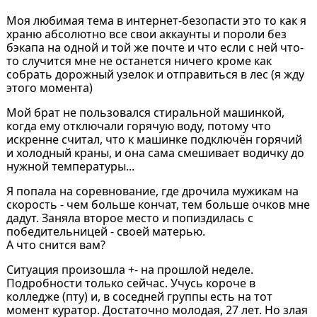
Моя любимая тема в интернет-безопасти это то как я
храню абсолютно все свои аккаунты и пороли без
бэкапа на одной и той же почте и что если с ней что-
то случится мне не останется ничего кроме как
собрать дорожный узелок и отправиться в лес (я жду
этого момента)
Мой брат не пользовался стиральной машинкой,
когда ему отключали горячую воду, потому что
искренне считал, что к машинке подключён горячий
и холодный краны, и она сама смешивает водичку до
нужной температуры...
Я попала на соревнование, где дрочила мужикам на
скорость - чем больше кончат, тем больше очков мне
дадут. Заняла второе место и попиздилась с
победительницей - своей матерью.
А что снится вам?
Ситуация произошла +- на прошлой неделе.
Подробности только сейчас. Учусь короче в
колледже (пту) и, в соседней группы есть на тот
момент куратор. Достаточно молодая, 27 лет. Но злая