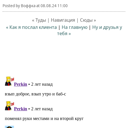
Posted by
Воффка
at
08.08.24 11:00
« Туды | Навигация | Сюды »
« Как я послал клиента
|
На главную
|
Ну и друзья у
тебя »