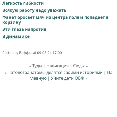
Легкость гибкости
Всякую работу надо уважать
Фанат бросает мяч из центра поля и попадает в
корзину
Эти глаза напротив
В динамике
Posted by
Воффка
at
09.08.24 17:00
« Туды | Навигация | Сюды »
« Патологоанатомы делятся своими историями
|
На
главную
|
Учите дети ОБЖ »