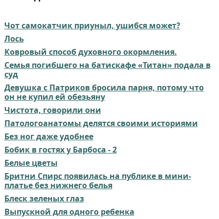
Чот самокатчик приуныл, ушибся может?
Лось
Ковровый способ духовного окормления.
Семья погибшего на батискафе «Титан» подала в
суд
Девушка с Патриков бросила парня, потому что
он не купил ей обезьяну
Чистота, говорили они⁠⁠
Патологоанатомы делятся своими историями
Без ног даже удобнее
Бобик в гостях у Барбоса - 2
Белые цветы
Бритни Спирс появилась на публике в мини-
платье без нижнего белья
Блеск зеленых глаз
Выпускной для одного ребенка