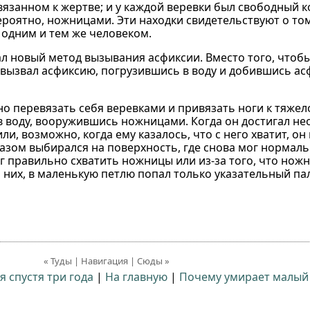
ивязанном к жертве; и у каждой веревки был свободный 
вероятно, ножницами. Эти находки свидетельствуют о то
 одним и тем же человеком.
ал новый метод вызывания асфиксии. Вместо того, чтоб
 вызвал асфиксию, погрузившись в воду и добившись а
о перевязать себя веревками и привязать ноги к тяжел
в воду, вооружившись ножницами. Когда он достигал н
и, возможно, когда ему казалось, что с него хватит, он
азом выбирался на поверхность, где снова мог нормаль
ог правильно схватить ножницы или из-за того, что нож
за них, в маленькую петлю попал только указательный па
« Туды | Навигация | Сюды »
 спустя три года
|
На главную
|
Почему умирает малый 