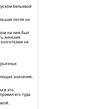
куском бельевой
.
льшая петля на
ром на нем был
ть женские
 колготками на
ерьезных
меющих значение,
а в это
правил его туда.
вкой.