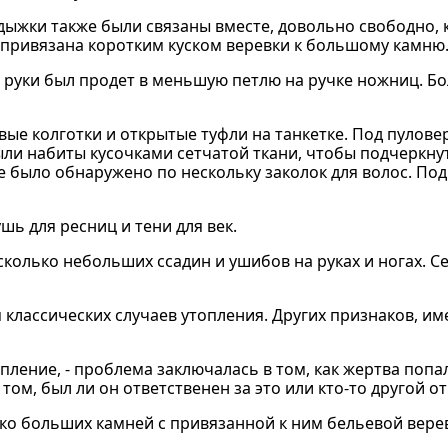
дыжки также были связаны вместе, довольно свободно, 
 привязана коротким куском веревки к большому камню
 руки был продет в меньшую петлю на ручке ножниц. Бо
вые колготки и открытые туфли на танкетке. Под пулове
ыли набиты кусочками сетчатой ткани, чтобы подчеркну
е было обнаружено по нескольку заколок для волос. Под
шь для ресниц и тени для век.
колько небольших ссадин и ушибов на руках и ногах. С
 классических случаев утопления. Других признаков, и
пление, - проблема заключалась в том, как жертва попал
ом, был ли он ответственен за это или кто-то другой от
ко больших камней с привязанной к ним бельевой вере