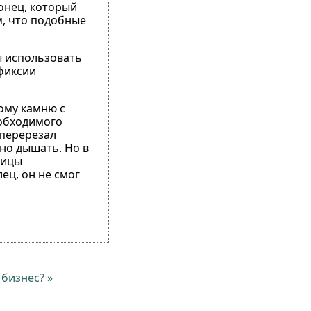
конец, который
м, что подобные
ы использовать
сфиксии
ому камню с
еобходимого
 перерезал
но дышать. Но в
ницы
лец, он не смог
бизнес? »