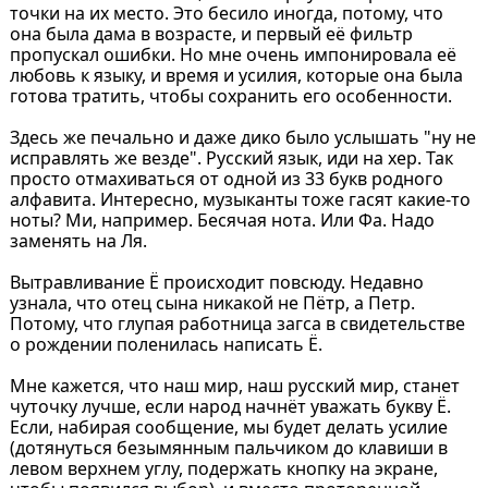
точки на их место. Это бесило иногда, потому, что
она была дама в возрасте, и первый её фильтр
пропускал ошибки. Но мне очень импонировала её
любовь к языку, и время и усилия, которые она была
готова тратить, чтобы сохранить его особенности.
Здесь же печально и даже дико было услышать "ну не
исправлять же везде". Русский язык, иди на хер. Так
просто отмахиваться от одной из 33 букв родного
алфавита. Интересно, музыканты тоже гасят какие-то
ноты? Ми, например. Бесячая нота. Или Фа. Надо
заменять на Ля.
Вытравливание Ё происходит повсюду. Недавно
узнала, что отец сына никакой не Пётр, а Петр.
Потому, что глупая работница загса в свидетельстве
о рождении поленилась написать Ё.
Мне кажется, что наш мир, наш русский мир, станет
чуточку лучше, если народ начнёт уважать букву Ё.
Если, набирая сообщение, мы будет делать усилие
(дотянуться безымянным пальчиком до клавиши в
левом верхнем углу, подержать кнопку на экране,