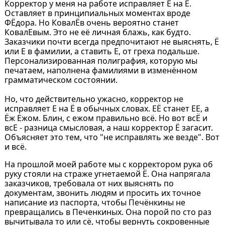
Корректор у меня на работе исправляет Ё на Е.
Оставляет в принципиальных моментах вроде
ФЁдора. Но КовалЁв очень вероятно станет
КовалЕвым. Это не её личная блажь, как будто.
Заказчики почти всегда предпочитают не выяснять, Ё
или Е в фамилии, а ставить Е, от греха подальше.
Персонализированная полиграфия, которую мы
печатаем, наполнена фамилиями в изменённом
грамматическом состоянии.
Но, что действительно ужасно, корректор не
исправляет Е на Ё в обычных словах. ЕЁ станет ЕЕ, а
Ёж Ежом. Блин, с ежом правильно всё. Но вот всЁ и
всЕ - разница смысловая, а наш корректор Ё загасит.
Объясняет это тем, что "не исправлять же везде". Вот
и всё.
На прошлой моей работе мы с корректором рука об
руку стояли на страже угнетаемой Ё. Она напрягала
заказчиков, требовала от них выяснять по
документам, звонить людям и просить их точное
написание из паспорта, чтобы Печёнкины не
превращались в Печенкиных. Она порой по сто раз
вычитывала то или сё, чтобы вернуть сокровенные