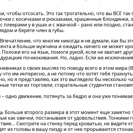
и, чтобы отсосать. Это так трогательно, что вы ВСЕ так 
вочки с косичками и рюкзаками, крашенные блондинки,
 плеерами у в ушах и с жвачкой – рано или поздно, ста
ядом и берете член в губы.
Впечатление, что многие никогда и не думали, как бы эт
ента и больше мужчина и ожидать ничего не может кро
ы. Положи его на язык, помоги рукой, если не хватает дру
 дурацкие почмокивания. Но, ладно. Если же исключения
дневниках о своих мыслях по поводу всего в этом мира (
 что им интересно, а не потому что хотят тебя трахнуть),
но, но я представляю, как это выглядело бы несколько ча
ые тетки из торговли, старательные студентки становя
 – одно движение, потянуть за бедро и она уже понимает
рудь больше второго размера в этот момент еще заметно 
ые как овечки, постанываея от удовольствия. Тонкими 
твие… Смотрите на стенку перед кроватью, не видите кто
ят из головы в вашу пизду и от нее прорываются стонам