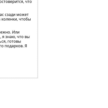
остоверится, что
вас сзади может
а коленки, чтобы
Нежно. Или
, я знаю, что вы
ься, готовы
го подарков. Я