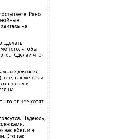
поступаете. Рано
 знойные
новитесь на
о сделать
ме того, чтобы
гого… Сделай что-
.
Важные для всех
 все, так же как и
сов назад в
тся на
 что от нее хотят
трясутся. Надеюсь,
голосками.
 вас ебет, и я
и. Это так