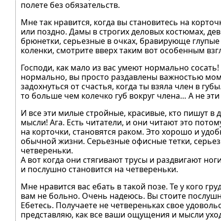
полете без обязательств.
Мне так нравится, когда вы становитесь на корточк
или поздно. Дамы в строгих деловых костюмах, де
брюнетки, серьезные в очках, бравирующе глупые с
коленки, смотрите вверх таким вот особенным взгл
Господи, как мало из вас умеют нормально сосать! 
нормально, вы просто раздавлены важностью мом
задохнуться от счастья, когда ты взяла член в губ
то больше чем колечко губ вокруг члена… А не эти
И все эти милые стройные, красивые, кто пишут в 
мысли! Ага. Есть читатели, и они читают это потому
на корточки, становятся раком. Это хорошо и удоб
обычной жизни. Серьезные офисные тетки, серьезн
четвереньки.
А вот когда они стягивают трусы и раздвигают ноги
и послушно становится на четвереньки.
Мне нравится вас ебать в такой позе. Те у кого г
вам не больно. Очень надеюсь. Вы стоите послушн
Ебетесь. Получаете не четвереньках свое удовольс
представляю, как все ваши ощущения и мысли уход