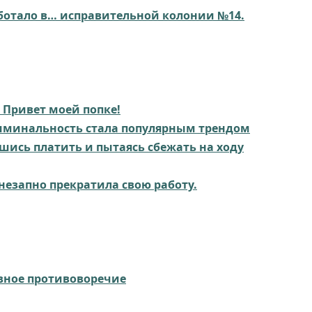
аботало в… исправительной колонии №14.
 Привет моей попке!
лиминальность стала популярным трендом
шись платить и пытаясь сбежать на ходу
внезапно прекратила свою работу.
вное противоворечие⁠⁠