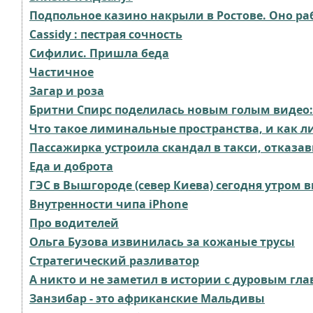
Подпольное казино накрыли в Ростове. Оно р
Cassidy : пестрая сочность
Сифилис. Пришла беда⁠⁠
Частичное
Загар и роза
Бритни Спирс поделилась новым голым видео:
Что такое лиминальные пространства, и как 
Пассажирка устроила скандал в такси, отказав
Еда и доброта
ГЭС в Вышгороде (север Киева) сегодня утром 
Внутренности чипа iPhone
Про водителей
Ольга Бузова извинилась за кожаные трусы
Стратегический разливатор⁠⁠
А никто и не заметил в истории с дуровым гла
Занзибар - это африканские Мальдивы