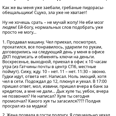
Как же вы меня уже заебали, гребаные пидорасы-
обещальщики! Сцуко, зла уже не хватает!
Ну не хочешь срать – не мучай жопу! Не еби мозг
людям! Ей-богу, нормальных слов подобрать уже
просто не могу…
1. Продавал машину. Чел приехал, посмотрел,
прокатился, все понравилось, ударили по рукам,
договорились на следующий день у меня в офисе
ДКП подписать и обменять ключи на деньги.
Воскресенье, выходной, приехал в офис к 10 часам
утра (из Гатчины почты в центр СПб, местные
поймут). Сижу, жду. 10 – нет. 11 – нет. 11:30 – звоню.
Гудки идут, ответа нет. Написал. Ноль эмоций, хотя
чел в сети. Подождал до 12, плюнул и уехал. В 17:00
пришел ответ, мол, извини, пришел вчера в банк за
кредитом, а мне не дали… Дык хуле ты, уебок, вчера
не позвонил? Не написал? Хуле ты сегодня
промолчал? Какого хуя ты загасился???? Полдня
просрал из-за мудака!
2. Жена позвала в гости подругу. Я специально уехал