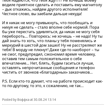
тебя надеются, что тебя ждут??? Не хочешь моему
водиле приятное сделать и поставить ему магнитолу
– дык откажись, найдем другого исполнителя!
Честное слово, вы заебали дальше некуда!
И я никак не могу привыкнуть, что пообещать и
нихуя не сделать – стало вполне себе нормой. Пора
бы уже перестать удивляться, да никак не могу себя
перебороть… Повторюсь: не хочешь – не надо! Ну ты
дай знать-то хоть, что планы у тебя поменялись и
меркурий в шестой дом зашел! Ну не расстреляют же
тебя! В морду не плюнут! Даже где-то наоборот – ты
не смог, предупредил, сэкономил время человеку,
оставив тем самым положительное о себе
впечатление… Нет, блять, будем гаситься лучше,
оставлять непрочитанные сообщения и телефон
чистить от звонков «благодарных» заказчиков…
P.S. Если кто-то думает, что на работе происходит как-
то по-другому, то это, к сожалению, не так…
Posted by
Воффка
at
30.08.24 13:14