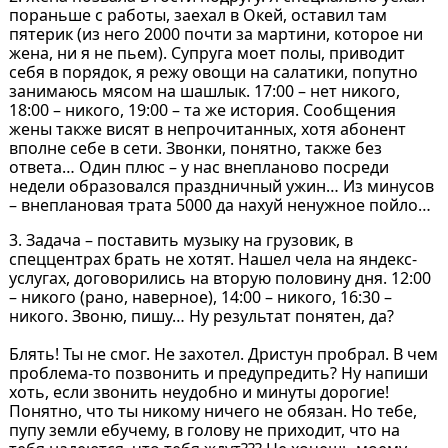
пораньше с работы, заехал в Окей, оставил там
пятерик (из него 2000 почти за мартини, которое ни
жена, ни я не пьем). Супруга моет полы, приводит
себя в порядок, я режу овощи на салатики, попутно
занимаюсь мясом на шашлык. 17:00 – нет никого,
18:00 – никого, 19:00 – та же история. Сообщения
жены также висят в непрочитанных, хотя абонент
вполне себе в сети. Звонки, понятно, также без
ответа… Один плюс – у нас внепланово посреди
недели образовался праздничный ужин… Из минусов
– внеплановая трата 5000 да нахуй ненужное пойло…
3. Задача – поставить музыку на грузовик, в
спеццентрах брать не хотят. Нашел чела на яндекс-
услугах, договорились на вторую половину дня. 12:00
– никого (рано, наверное), 14:00 – никого, 16:30 –
никого. Звоню, пишу… Ну результат понятен, да?
Блять! Ты не смог. Не захотел. Дристун пробрал. В чем
проблема-то позвонить и предупредить? Ну напиши
хоть, если звонить неудобно и минуты дорогие!
Понятно, что ты никому ничего не обязан. Но тебе,
пупу земли ебучему, в голову не приходит, что на