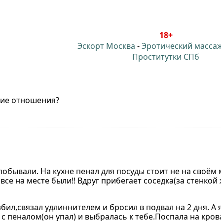
18+
Эскорт Москва
-
Эротический масса
Проститутки СПб
ие отношения?
побывали. На кухне пенал для посуды стоит не на своём 
все на месте были!! Вдруг прибегает соседка(за стенкой 
бил,связал удлиннителем и бросил в подвал на 2 дня. А 
с пеналом(он упал) и выбралась к тебе.Поспала на кро