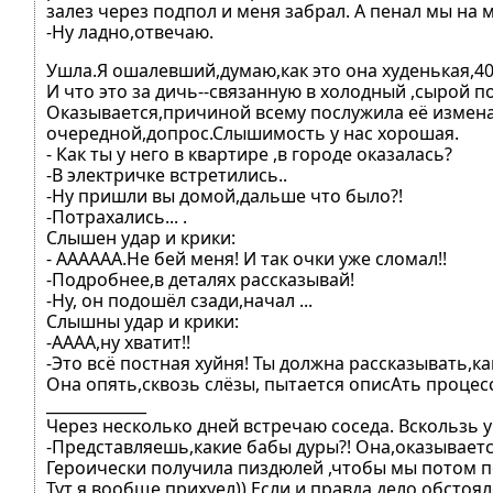
залез через подпол и меня забрал. А пенал мы на 
-Ну ладно,отвечаю.
Ушла.Я ошалевший,думаю,как это она худенькая,40 
И что это за дичь--связанную в холодный ,сырой по
Оказывается,причиной всему послужила её измена
очередной,допрос.Слышимость у нас хорошая.
- Как ты у него в квартире ,в городе оказалась?
-В электричке встретились..
-Ну пришли вы домой,дальше что было?!
-Потрахались... .
Слышен удар и крики:
- АААААА.Не бей меня! И так очки уже сломал!!
-Подробнее,в деталях рассказывай!
-Ну, он подошёл сзади,начал ...
Слышны удар и крики:
-АААА,ну хватит!!
-Это всё постная хуйня! Ты должна рассказывать,ка
Она опять,сквозь слёзы, пытается описАть процесс
_____________
Через несколько дней встречаю соседа. Вскользь 
-Представляешь,какие бабы дуры?! Она,оказываетс
Героически получила пиздюлей ,чтобы мы потом п
Тут я вообще прихуел)) Если и правда дело обстояло