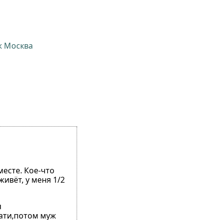
ж Москва
месте. Кое-что
живёт, у меня 1/2
я
вати,потом муж