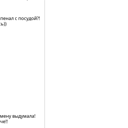
пенал с посудой?!
ь))
змену выдумала!
че!!