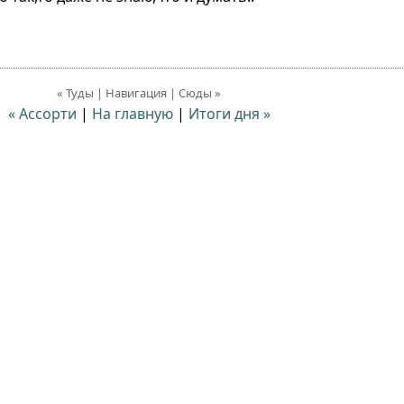
« Туды | Навигация | Сюды »
« Ассорти
|
На главную
|
Итоги дня »