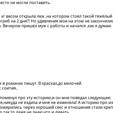
место не могли поставить.
кг весом открыла люк ,на котором стоял такой тяжёлый 
греб на 2 дня?! Но удивления мои на этом не закончилис
. Вечером пришёл муж с работы и начался ,как я думаю
к в романах пишут. В красках,до мелочей.
 соития..
упомянул про эту историю,и он мне поведал следующее:
я,никуда не ездила и мне не изменяла! А историю про и
омирились через хороший секс и отношения стали креп
 так,то даже не знаю,что и думать..