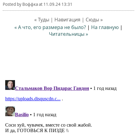
Posted by
Воффка
at
11.09.24 13:31
« Туды | Навигация | Сюды »
« А что, его размера не было?
|
На главную
|
Читательницы »