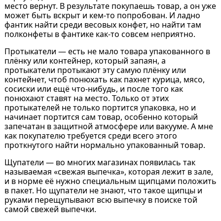
место вернут. В результате покупаешь товар, а он уже
может быть вскрыт и кем-то попробован. И ладно
фантик найти среди весовых конфет, но найти там
полконфеты в фантике как-то совсем неприятно.
Протыкатели — есть не мало товара упакованного в
плёнку или контейнер, который запаян, а
протыкатели протыкают эту самую плёнку или
контейнет, чтоб понюхать как пахнет курица, мясо,
сосиски или ещё что-нибудь, и после того как
понюхают ставят на место. Только от этих
протыкателей не только портится упаковка, но и
начинает портится сам товар, особенно который
запечатан в защитной атмосфере или вакууме. А мне
как покупателю требуется среди всего этого
проткнутого найти нормально упакованный товар.
Щупатели — во многих магазинах появилась так
называемая «свежая выпечка», которая лежит в зале,
и в норме её нужно специальным щипцами положить
в пакет. Но щупатели не знают, что такое щипцы и
руками перещупывают всю выпечку в поиске той
самой свежей выпечки.