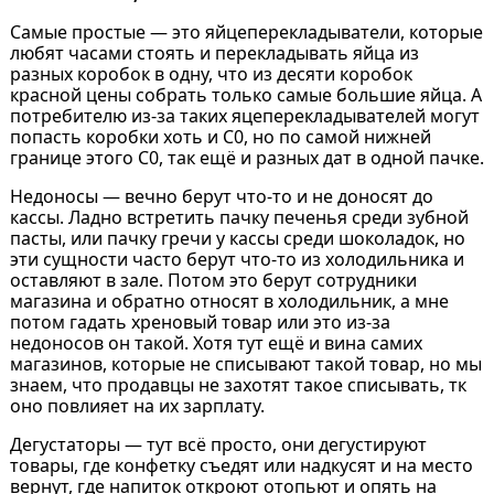
Самые простые — это яйцеперекладыватели, которые
любят часами стоять и перекладывать яйца из
разных коробок в одну, что из десяти коробок
красной цены собрать только самые большие яйца. А
потребителю из-за таких яцеперекладывателей могут
попасть коробки хоть и С0, но по самой нижней
границе этого С0, так ещё и разных дат в одной пачке.
Недоносы — вечно берут что-то и не доносят до
кассы. Ладно встретить пачку печенья среди зубной
пасты, или пачку гречи у кассы среди шоколадок, но
эти сущности часто берут что-то из холодильника и
оставляют в зале. Потом это берут сотрудники
магазина и обратно относят в холодильник, а мне
потом гадать хреновый товар или это из-за
недоносов он такой. Хотя тут ещё и вина самих
магазинов, которые не списывают такой товар, но мы
знаем, что продавцы не захотят такое списывать, тк
оно повлияет на их зарплату.
Дегустаторы — тут всё просто, они дегустируют
товары, где конфетку съедят или надкусят и на место
вернут, где напиток откроют отопьют и опять на