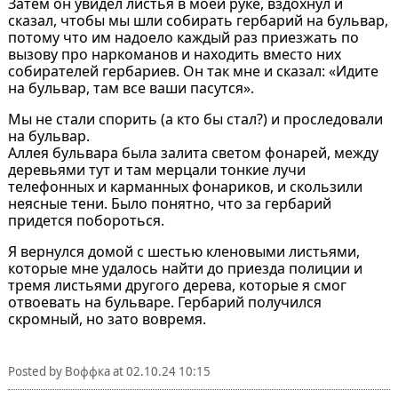
Затем он увидел листья в моей руке, вздохнул и
сказал, чтобы мы шли собирать гербарий на бульвар,
потому что им надоело каждый раз приезжать по
вызову про наркоманов и находить вместо них
собирателей гербариев. Он так мне и сказал: «Идите
на бульвар, там все ваши пасутся».
Мы не стали спорить (а кто бы стал?) и проследовали
на бульвар.
Аллея бульвара была залита светом фонарей, между
деревьями тут и там мерцали тонкие лучи
телефонных и карманных фонариков, и скользили
неясные тени. Было понятно, что за гербарий
придется побороться.
Я вернулся домой с шестью кленовыми листьями,
которые мне удалось найти до приезда полиции и
тремя листьями другого дерева, которые я смог
отвоевать на бульваре. Гербарий получился
скромный, но зато вовремя.
Posted by
Воффка
at
02.10.24 10:15