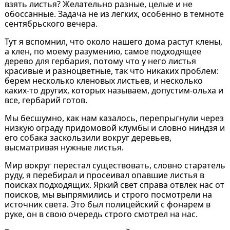
взять листья? Желательно разные, целые и не
обоссанные. Задача не из легких, особенно в темноте
сентябрьского вечера.
Тут я вспомнил, что около нашего дома растут клены,
а клен, по моему разумению, самое подходящее
дерево для гербария, потому что у него листья
красивые и разноцветные, так что никаких проблем:
берем несколько кленовых листьев, и несколько
каких-то других, которых называем, допустим-ольха и
все, гербарий готов.
Мы бесшумно, как нам казалось, перепрыгнули через
низкую ограду придомовой клумбы и словно ниндзя и
его собака заскользили вокруг деревьев,
высматривая нужные листья.
Мир вокруг перестал существовать, словно старатель
руду, я перебирал и просеивал опавшие листья в
поисках подходящих. Яркий свет справа отвлек нас от
поисков, мы выпрямились и строго посмотрели на
источник света. Это был полицейский с фонарем в
руке, он в свою очередь строго смотрел на нас.