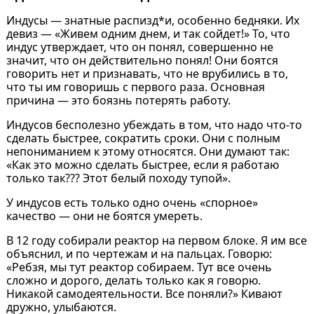
Индусы — знатные распизд*и, особенно бедняки. Их
девиз — «Живем одним днем, и так сойдет!» То, что
индус утверждает, что он понял, совершенно не
значит, что он действительно понял! Они боятся
говорить нет и признавать, что не врубились в то,
что ты им говоришь с первого раза. Основная
причина — это боязнь потерять работу.
Индусов бесполезно убеждать в том, что надо что-то
сделать быстрее, сократить сроки. Они с полным
непониманием к этому относятся. Они думают так:
«Как это можно сделать быстрее, если я работаю
только так??? Этот белый походу тупой».
У индусов есть только одно очень «спорное»
качество — они не боятся умереть.
В 12 году собирали реактор на первом блоке. Я им все
объяснил, и по чертежам и на пальцах. Говорю:
«Ребзя, мы тут реактор собираем. Тут все очень
сложно и дорого, делать только как я говорю.
Никакой самодеятельности. Все поняли?» Кивают
дружно, улыбаются.