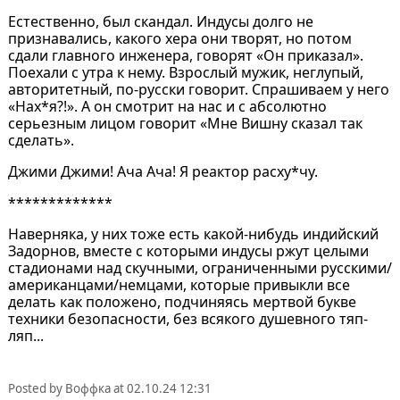
Естественно, был скандал. Индусы долго не
признавались, какого хера они творят, но потом
сдали главного инженера, говорят «Он приказал».
Поехали с утра к нему. Взрослый мужик, неглупый,
авторитетный, по-русски говорит. Спрашиваем у него
«Нах*я?!». А он смотрит на нас и с абсолютно
серьезным лицом говорит «Мне Вишну сказал так
сделать».
Джими Джими! Ача Ача! Я реактор расху*чу.
*************
Наверняка, у них тоже есть какой-нибудь индийский
Задорнов, вместе с которыми индусы ржут целыми
стадионами над скучными, ограниченными русскими/
американцами/немцами, которые привыкли все
делать как положено, подчиняясь мертвой букве
техники безопасности, без всякого душевного тяп-
ляп...
Posted by
Воффка
at
02.10.24 12:31