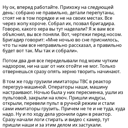
Ну ок, вперед работайте. Прихожу на следующей
день: собрано не правильно, детали перепутаны,
стоят не в том порядке и не на своих местах. Все
через жопу короче. Собрал их, позвал бригадира.
Говорю, какого хера вы тут наделали? Я ж вам все
объяснил, вы все поняли. Вот, чертежи перед носом.
Бригадир говорит: «Мне ночью во сне приснилось,
что ты нам все неправильно рассказал, а правильно
будет вот так. Мы так и собрали».
Потом два дня все переделывали под моим чутким
надзором, ни на шаг от них отойти не мог. Только
отвернешься сразу опять херню творить начинают.
В том же году грузили имитаторы ТВС в реактор
перегруз-машиной. Операторы наши, машину
настраивают. Ночью была у них пересменка, ушли из
пультовой, закрыли на ключ. Пришли индусы,
открыли, перевели пульт в ручной режим и стали
сами имитаторы грузить. Причем не те и не туда, куда
надо. Ну и по ходу дела уронили один в реактор.
Сразу начали логи стирать и видео с камер, тут
пришли наши и за этим делом их застукали.