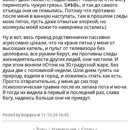
переносить чужую грязь». Б#$@ь, и так до самого
отъезда они не помылись. Потому что противно
после меня в ванную наступать, там в прошлом следы
моих пяток, пусть даже отмытые хлоркой, но
молекулы моей кожи-то наверняка остались)
Ну и вот, весь приезд родственнички пассивно
агрессивно цокали, что на кране пятна у меня от
высохших капель, и пульт от телевизора без
целлофана, все руками берут, им противны следы
жизнедеятельности других людей, они чистюли. И
при этом воняли пОтом на 30 градусной жаре, без
душа две с половиной недели. Шли днем гулять на
природу, ездили в город, и ложились спать как есть.
Просто отвратительно, у меня до сих пор
психологическая травма после их запаха пота и мочи.
Я тогда их видела в первый и последний раз, слава
богу, надеюсь больше они не приедут.
Posted by
Воффка
at
11.10.24 16:45
« Туды | Навигация | Сюды »