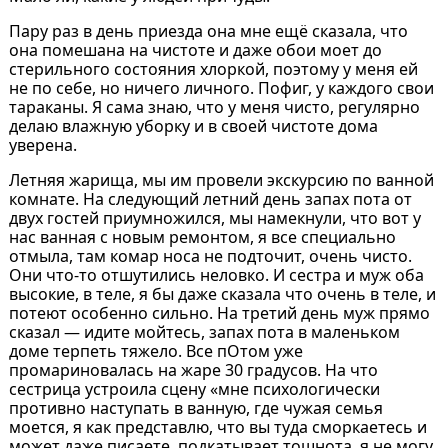
Пару раз в день приезда она мне ещё сказала, что
она помешана на чистоте и даже обои моет до
стерильного состояния хлоркой, поэтому у меня ей
не по себе, но ничего личного. Пофиг, у каждого свои
тараканы. Я сама знаю, что у меня чисто, регулярно
делаю влажную уборку и в своей чистоте дома
уверена.
Летняя жарища, мы им провели экскурсию по ванной
комнате. На следующий летний день запах пота от
двух гостей приумножился, мы намекнули, что вот у
нас ванная с новым ремонтом, я все специально
отмыла, там комар носа не подточит, очень чисто.
Они что-то отшутились неловко. И сестра и муж оба
высокие, в теле, я бы даже сказала что очень в теле, и
потеют особенно сильно. На третий день муж прямо
сказал — идите мойтесь, запах пота в маленьком
доме терпеть тяжело. Все пОтом уже
промариновалась на жаре 30 градусов. На что
сестрица устроила сцену «мне психологически
противно наступать в ванную, где чужая семья
моется, я как представлю, что вы туда сморкаетесь и
может даже писаете, подкатывает тошнота, я не могу