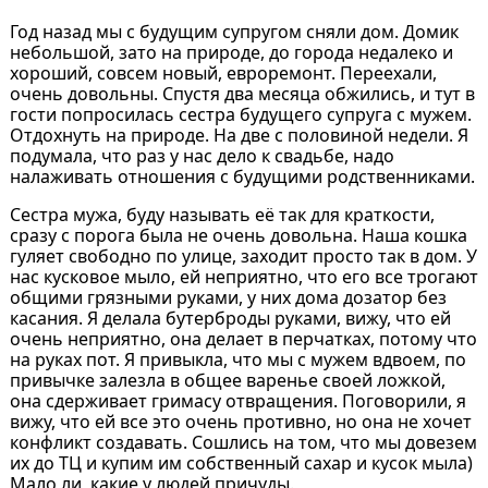
Год назад мы с будущим супругом сняли дом. Домик
небольшой, зато на природе, до города недалеко и
хороший, совсем новый, евроремонт. Переехали,
очень довольны. Спустя два месяца обжились, и тут в
гости попросилась сестра будущего супруга с мужем.
Отдохнуть на природе. На две с половиной недели. Я
подумала, что раз у нас дело к свадьбе, надо
налаживать отношения с будущими родственниками.
Сестра мужа, буду называть её так для краткости,
сразу с порога была не очень довольна. Наша кошка
гуляет свободно по улице, заходит просто так в дом. У
нас кусковое мыло, ей неприятно, что его все трогают
общими грязными руками, у них дома дозатор без
касания. Я делала бутерброды руками, вижу, что ей
очень неприятно, она делает в перчатках, потому что
на руках пот. Я привыкла, что мы с мужем вдвоем, по
привычке залезла в общее варенье своей ложкой,
она сдерживает гримасу отвращения. Поговорили, я
вижу, что ей все это очень противно, но она не хочет
конфликт создавать. Сошлись на том, что мы довезем
их до ТЦ и купим им собственный сахар и кусок мыла)
Мало ли, какие у людей причуды.