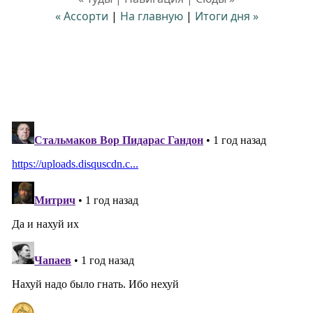
« Ассорти
|
На главную
|
Итоги дня »