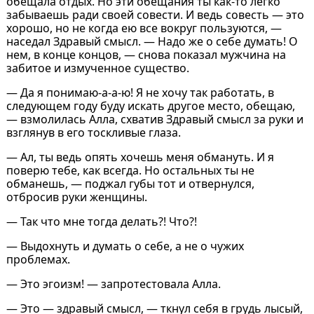
обещала отдых. Но эти обещания ты как-то легко
забываешь ради своей совести. И ведь совесть — это
хорошо, но не когда ею все вокруг пользуются, —
наседал Здравый смысл. — Надо же о себе думать! О
нем, в конце концов, — снова показал мужчина на
забитое и измученное существо.
— Да я понимаю-а-а-ю! Я не хочу так работать, в
следующем году буду искать другое место, обещаю,
— взмолилась Алла, схватив Здравый смысл за руки и
взглянув в его тоскливые глаза.
— Ал, ты ведь опять хочешь меня обмануть. И я
поверю тебе, как всегда. Но остальных ты не
обманешь, — поджал губы тот и отвернулся,
отбросив руки женщины.
— Так что мне тогда делать?! Что?!
— Выдохнуть и думать о себе, а не о чужих
проблемах.
— Это эгоизм! — запротестовала Алла.
— Это ― здравый смысл, — ткнул себя в грудь лысый,