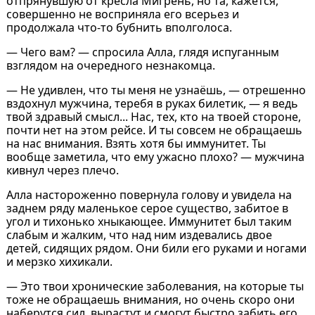
отпрянувшую от кресла Мигрень, но та, кажется,
совершенно не восприняла его всерьез и
продолжала что-то бубнить вполголоса.
— Чего вам? — спросила Алла, глядя испуганным
взглядом на очередного незнакомца.
— Не удивлен, что ты меня не узнаёшь, — отрешенно
вздохнул мужчина, теребя в руках билетик, — я ведь
твой здравый смысл... Нас, тех, кто на твоей стороне,
почти нет на этом рейсе. И ты совсем не обращаешь
на нас внимания. Взять хотя бы иммунитет. Ты
вообще заметила, что ему ужасно плохо? — мужчина
кивнул через плечо.
Алла настороженно повернула голову и увидела на
заднем ряду маленькое серое существо, забитое в
угол и тихонько хныкающее. Иммунитет был таким
слабым и жалким, что над ним издевались двое
детей, сидящих рядом. Они били его руками и ногами
и мерзко хихикали.
— Это твои хронические заболевания, на которые ты
тоже не обращаешь внимания, но очень скоро они
наберутся сил, вырастут и смогут быстро забить его