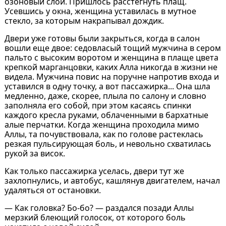
озоновый слой. Пришлось расстегнуть плащ.
Усевшись у окна, женщина уставилась в мутное
стекло, за которым накрапывал дождик.
Двери уже готовы были закрыться, когда в салон
вошли еще двое: седовласый тощий мужчина в сером
пальто с высоким воротом и женщина в плаще цвета
крепкой марганцовки, каких Алла никогда в жизни не
видела. Мужчина повис на поручне напротив входа и
уставился в одну точку, а вот пассажирка... Она шла
медленно, даже, скорее, плыла по салону и словно
заполняла его собой, при этом касаясь спинки
каждого кресла руками, облаченными в бархатные
алые перчатки. Когда женщина проходила мимо
Аллы, та почувствовала, как по голове растеклась
резкая пульсирующая боль, и невольно схватилась
рукой за висок.
Как только пассажирка уселась, двери тут же
захлопнулись, и автобус, кашлянув двигателем, начал
удаляться от остановки.
— Как головка? Бо-бо? — раздался позади Аллы
мерзкий блеющий голосок, от которого боль