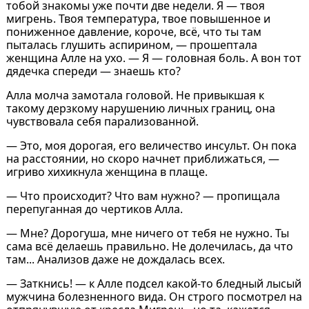
тобой знакомы уже почти две недели. Я — твоя
мигрень. Твоя температура, твое повышенное и
пониженное давление, короче, всё, что ты там
пыталась глушить аспирином, — прошептала
женщина Алле на ухо. — Я — головная боль. А вон тот
дядечка спереди ― знаешь кто?
Алла молча замотала головой. Не привыкшая к
такому дерзкому нарушению личных границ, она
чувствовала себя парализованной.
— Это, моя дорогая, его величество инсульт. Он пока
на расстоянии, но скоро начнет приближаться, —
игриво хихикнула женщина в плаще.
— Что происходит? Что вам нужно? — пропищала
перепуганная до чертиков Алла.
— Мне? Дорогуша, мне ничего от тебя не нужно. Ты
сама всё делаешь правильно. Не долечилась, да что
там... Анализов даже не дождалась всех.
— Заткнись! — к Алле подсел какой-то бледный лысый
мужчина болезненного вида. Он строго посмотрел на