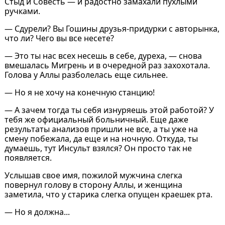
Стыд и Совесть ― и радостно замахали пухлыми
ручками.
— Сдурели? Вы Гошины друзья-придурки с авторынка,
что ли? Чего вы все несете?
— Это ты нас всех несешь в себе, дуреха, — снова
вмешалась Мигрень и в очередной раз захохотала.
Голова у Аллы разболелась еще сильнее.
— Но я не хочу на конечную станцию!
— А зачем тогда ты себя изнуряешь этой работой? У
тебя же официальный больничный. Еще даже
результаты анализов пришли не все, а ты уже на
смену побежала, да еще и на ночную. Откуда, ты
думаешь, тут Инсульт взялся? Он просто так не
появляется.
Услышав свое имя, пожилой мужчина слегка
повернул голову в сторону Аллы, и женщина
заметила, что у старика слегка опущен краешек рта.
— Но я должна...