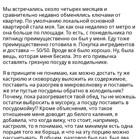
Мы встречались около четырех месяцев и
сравнительно недавно обменялись ключами от
квартир. По умолчанию локальной основной
квартирой стала моя. Так как она недалеко от метро и
она больше по площади. То есть, с понедельника по
пятницу преимущественно он был у меня. Еду тоже
преимущественно готовила я. Покупка ингредиентов
и доставка — 50/50. Вроде всё было хорошо. Ну, была
вещь, которая меня бесила. Это его привычка
оставлять грязную посуду в холодильнике.
Я в принципе не понимаю, как можно достать ту же
кастрюлю и сковородку выложить их содержимое,
поставить на разогрев в микроволновку и поставить
же эти пустые посудины обратно в холодильник?
Почему, пока разогревается твой обед, ты не можешь
остатки выбросить в мусорку, а посуду поставить в
посудомойку!? Кроме объяснения, что такое
отношение меня доводит до белого каления, я
добавила, что когда вижу, что стоит, например,
кастрюля, то я понимаю, что там минимум есть одна
порция того же борща, и что на эту порцию можно
рассчитывать. В общем, разговор был раз. Был два.