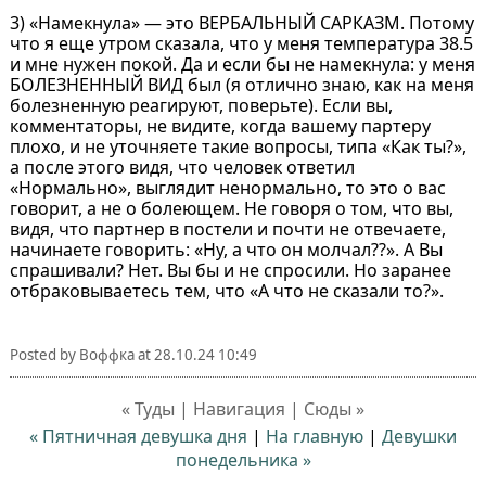
3) «Намекнула» — это ВЕРБАЛЬНЫЙ САРКАЗМ. Потому
что я еще утром сказала, что у меня температура 38.5
и мне нужен покой. Да и если бы не намекнула: у меня
БОЛЕЗНЕННЫЙ ВИД был (я отлично знаю, как на меня
болезненную реагируют, поверьте). Если вы,
комментаторы, не видите, когда вашему партеру
плохо, и не уточняете такие вопросы, типа «Как ты?»,
а после этого видя, что человек ответил
«Нормально», выглядит ненормально, то это о вас
говорит, а не о болеющем. Не говоря о том, что вы,
видя, что партнер в постели и почти не отвечаете,
начинаете говорить: «Ну, а что он молчал??». А Вы
спрашивали? Нет. Вы бы и не спросили. Но заранее
отбраковываетесь тем, что «А что не сказали то?».
Posted by
Воффка
at
28.10.24 10:49
« Туды | Навигация | Сюды »
« Пятничная девушка дня
|
На главную
|
Девушки
понедельника »