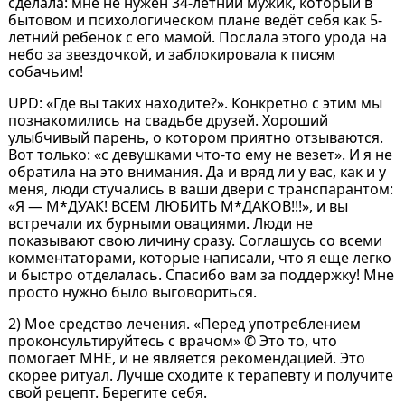
сделала: мне не нужен 34-летний мужик, который в
бытовом и психологическом плане ведёт себя как 5-
летний ребенок с его мамой. Послала этого урода на
небо за звездочкой, и заблокировала к писям
собачьим!
UPD: «Где вы таких находите?». Конкретно с этим мы
познакомились на свадьбе друзей. Хороший
улыбчивый парень, о котором приятно отзываются.
Вот только: «с девушками что-то ему не везет». И я не
обратила на это внимания. Да и вряд ли у вас, как и у
меня, люди стучались в ваши двери с транспарантом:
«Я — М*ДУАК! ВСЕМ ЛЮБИТЬ М*ДАКОВ!!!», и вы
встречали их бурными овациями. Люди не
показывают свою личину сразу. Соглашусь со всеми
комментаторами, которые написали, что я еще легко
и быстро отделалась. Спасибо вам за поддержку! Мне
просто нужно было выговориться.
2) Мое средство лечения. «Перед употреблением
проконсультируйтесь с врачом» © Это то, что
помогает МНЕ, и не является рекомендацией. Это
скорее ритуал. Лучше сходите к терапевту и получите
свой рецепт. Берегите себя.