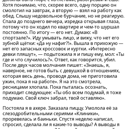
Хотя понимаю, что, скорее всего, одну порцию он
смолотил на завтрак, а вторую — взял на работу как
обед. Слышу недовольное бурчание, но не реагирую.
Спала до позднего вечера, изредка открывая глаза,
потому что он ходил по квартире и чем-то шуршал
постоянно. По итогу — его нет. Думаю: «В
спортзале?». Иду умывать лицо, и вижу, что нет его
зубной щётки: «Да ну нафиг?!». Вышла в прихожую —
нет его запасных кроссовок и куртки. «Интересно
девки пляшут», — подытожила я и пишу ему, мол: «Ты
где и что случилось?». Ответ, как говорится, убил.
После двух часов молчания пишет: «Знаешь, я,
наверное, не готов быть с девушкой в отношениях,
которая весь день, проводя дома, не приготовила
ужин, пока я на работе». Я на это смотрела,
ресницами хлопала. Пока пыталась осознать,
приходит следующее: «Ты обо всем подумай, я тоже
подумаю. Свой ключ забрал, твой оставляю».
Постояла я в ахере. Заказала пиццу. Умолола её за
слезодробительными сериями «Клиники»,
проревелась и баиньки. Спустя неделю написал,
спросил, сделала ли я какие-то выводы? А выводы я