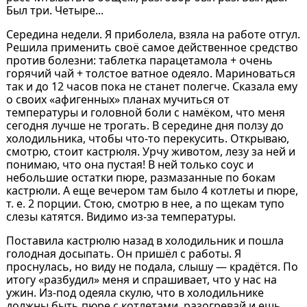
Был три. Четыре...
Середина недели. Я приболела, взяла на работе отгул.
Решила применить своё самое действенное средство
против болезни: таблетка парацетамола + очень
горячий чай + толстое ватное одеяло. Мариноваться
так и до 12 часов пока не станет полегче. Сказала ему
о своих «афигенных» планах мучиться от
температуры и головной боли с намёком, что меня
сегодня лучше не трогать. В середине дня ползу до
холодильника, чтобы что-то перекусить. Открываю,
смотрю, стоит кастрюля. Урчу животом, лезу за ней и
понимаю, что она пустая! В ней только соус и
небольшие остатки пюре, размазанные по бокам
кастрюли. А еще вечером там было 4 котлеты и пюре,
т. е. 2 порции. Стою, смотрю в нее, а по щекам тупо
слезы катятся. Видимо из-за температуры.
Поставила кастрюлю назад в холодильник и пошла
голодная досыпать. Он пришёл с работы. Я
проснулась, но виду не подала, слышу — крадётся. По
итогу «разбудил» меня и спрашивает, что у нас на
ужин. Из-под одеяла скулю, что в холодильнике
должны быть пюре с котлетами, разогревай и ешь.