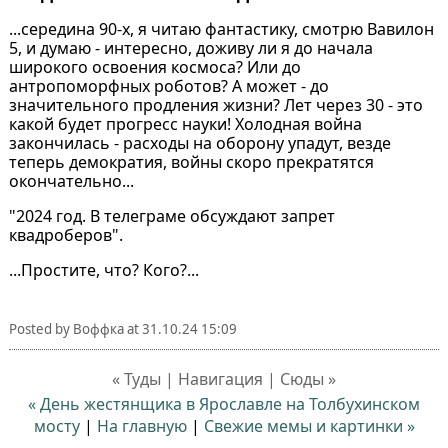
...середина 90-х, я читаю фантастику, смотрю Вавилон
5, и думаю - интересно, доживу ли я до начала
широкого освоения космоса? Или до
антропоморфных роботов? А может - до
значительного продления жизни? Лет через 30 - это
какой будет прогресс науки! Холодная война
закончилась - расходы на оборону упадут, везде
теперь демократия, войны скоро прекратятся
окончательно...
"2024 год. В телеграме обсуждают запрет
квадроберов".
...Простите, что? Кого?...
Posted by
Воффка
at
31.10.24 15:09
« Туды | Навигация | Сюды »
« День жестянщика в Ярославле на Толбухинском
мосту
|
На главную
|
Свежие мемы и картинки »