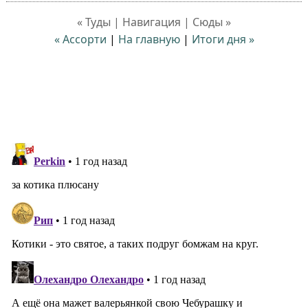
« Туды | Навигация | Сюды »
« Ассорти
|
На главную
|
Итоги дня »