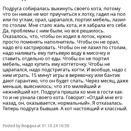
Подруга собиралась выкинуть своего кота, потому
что он никак не мог приучиться к лотку, гадил на пол
или по углам, орал, царапался, портил мебель, лазил
по столам. Мне стало жаль кота, и я забрала его себе.
Да, проблемы с ним были, но все решилось.
Оказалось, что, чтобы он ходил в лоток, нужно
просто поменять наполнитель. Чтобы он не орал,
надо его кастрировать. Чтобы он не лазил по столам,
надо наливать ему питьевую воду в мисочку и
ставить отдельно от еды. Чтобы он не портил
мебель, надо купить ему когтеточку. Чтобы не
царапался, надо подстригать когти. И вообще, надо с
ним играть. 15 минут игры в веревочку или бантик
дают гарантию, что он будет спать. Через месяц, даже
меньше, выяснилось, что это милейший и
нежнейший кот. Подруга пришла ко мне в гости как-
то и не узнала своего кота. Говорит: «Отдай мне его
назад, он, оказывается, нормальный». Я отказалась.
Теперь подруга бывшая. А кот настоящий и классный.
Posted by
Воффка
at
31.10.24 16:50