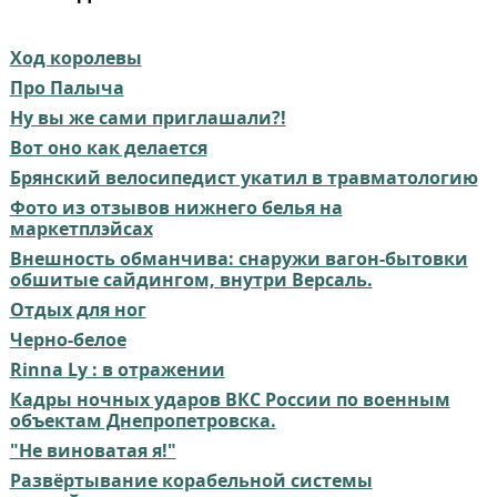
Ход королевы
Про Палыча
Ну вы же сами приглашали?!
Вот оно как делается⁠⁠
Брянский велосипедист укатил в травматологию
Фото из отзывов нижнего белья на
маркетплэйсах
Внешность обманчива: снаружи вагон-бытовки
обшитые сайдингом, внутри Версаль.
Отдых для ног
Черно-белое
Rinna Ly : в отражении
Кадры ночных ударов ВКС России по военным
объектам Днепропетровска.
"Не виноватая я!"
Развёртывание корабельной системы