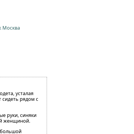
ж Москва
одета, усталая
т сидеть рядом с
ые руки, синяки
ой женщиной.
небольшой