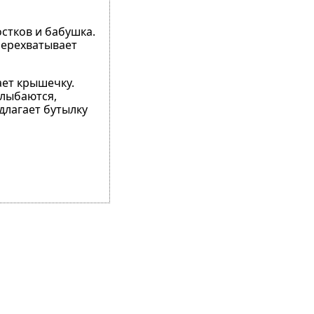
остков и бабушка.
перехватывает
ает крышечку.
улыбаются,
длагает бутылку