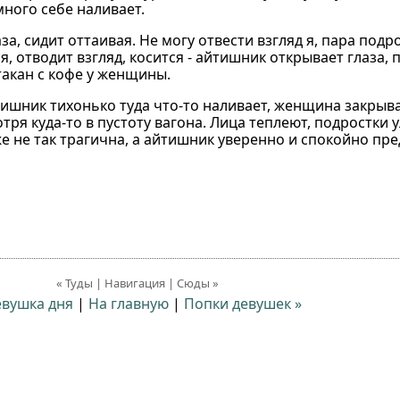
много себе наливает.
а, сидит оттаивая. Не могу отвести взгляд я, пара подр
 отводит взгляд, косится - айтишник открывает глаза, 
стакан с кофе у женщины.
ишник тихонько туда что-то наливает, женщина закрыв
тря куда-то в пустоту вагона. Лица теплеют, подростки 
 не так трагична, а айтишник уверенно и спокойно пре
« Туды | Навигация | Сюды »
евушка дня
|
На главную
|
Попки девушек »