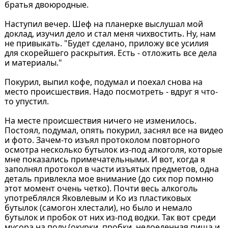
братья двоюродные.
Наступил вечер. Шеф на планерке выслушал мой
доклад, изучил дело и стал меня чихвостить. Ну, нам
не привыкать. "Будет сделано, приложу все усилия
для скорейшего раскрытия. Есть - отложить все дела
и материалы."
Покурил, выпил кофе, подумал и поехал снова на
место происшествия. Надо посмотреть - вдруг я что-
то упустил.
На месте происшествия ничего не изменилось.
Постоял, подумал, опять покурил, заснял все на видео
и фото. Зачем-то изъял протоколом повторного
осмотра несколько бутылок из-под алкоголя, которые
мне показались примечательными. И вот, когда я
заполнял протокол в части изъятых предметов, одна
деталь привлекла мое внимание (до сих пор помню
этот момент очень четко). Почти весь алкоголь
употреблялся Яковлевым и Ко из пластиковых
бутылок (самогон хлестали), но было и немало
бутылок и пробок от них из-под водки. Так вот среди
мусора на полу (окурки, пробки, недоеденная пища и