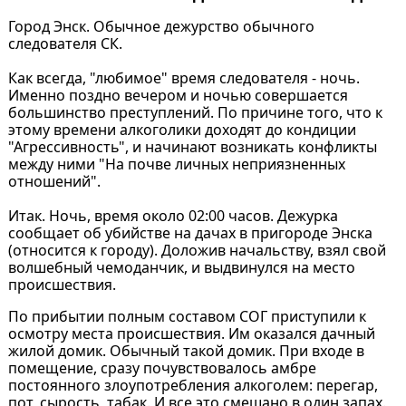
Город Энск. Обычное дежурство обычного
следователя СК.
Как всегда, "любимое" время следователя - ночь.
Именно поздно вечером и ночью совершается
большинство преступлений. По причине того, что к
этому времени алкоголики доходят до кондиции
"Агрессивность", и начинают возникать конфликты
между ними "На почве личных неприязненных
отношений".
Итак. Ночь, время около 02:00 часов. Дежурка
сообщает об убийстве на дачах в пригороде Энска
(относится к городу). Доложив начальству, взял свой
волшебный чемоданчик, и выдвинулся на место
происшествия.
По прибытии полным составом СОГ приступили к
осмотру места происшествия. Им оказался дачный
жилой домик. Обычный такой домик. При входе в
помещение, сразу почувствовалось амбре
постоянного злоупотребления алкоголем: перегар,
пот, сырость, табак. И все это смешано в один запах.