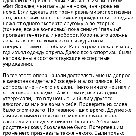
сделали все три основных вывода: этим ли ножом
убит Яковлев, чьи пальцы на ноже, чья кровь на
ноже. Если сделать это тремя разными экспертизами
- то, во-первых, много времени пройдет при передаче
ножа от одного эксперта другому, а во-вторых
(точнее, все же во-первых) пока снимут "пальцы"
пропадет генетика, и наоборот. Короче, это должны
делать эксперты комплексно, аккуратно и
специальными способами. Рано утром поехал в морг,
где изъял одежду с трупа. Далее все экспертизы были
направлены в соответствующие экспертные
учреждения.
После этого опера начали доставлять мне на допрос
в качестве свидетелей соседей и алкоголиков. Их
допросы мне ничего не дали. Никто ничего не знал и
естественно не видел. Алкоголики, все как один
утверждали, что в ту ночь они были у другого
алкоголика или же дома у себя. Проверить их слова
было сложновато. Но главное - шло время. Другие же
дачники ничего толкового мне не показали - не
слышали и не видели ничего. Тупичок. А близких
родсттвнников у Яковлева не было. Потерпевшим
кроме него признавать также некого. Были только