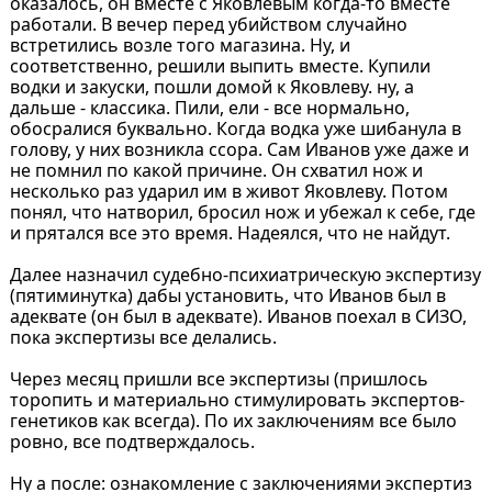
оказалось, он вместе с Яковлевым когда-то вместе
работали. В вечер перед убийством случайно
встретились возле того магазина. Ну, и
соответственно, решили выпить вместе. Купили
водки и закуски, пошли домой к Яковлеву. ну, а
дальше - классика. Пили, ели - все нормально,
обосралися буквально. Когда водка уже шибанула в
голову, у них возникла ссора. Сам Иванов уже даже и
не помнил по какой причине. Он схватил нож и
несколько раз ударил им в живот Яковлеву. Потом
понял, что натворил, бросил нож и убежал к себе, где
и прятался все это время. Надеялся, что не найдут.
Далее назначил судебно-психиатрическую экспертизу
(пятиминутка) дабы установить, что Иванов был в
адеквате (он был в адеквате). Иванов поехал в СИЗО,
пока экспертизы все делались.
Через месяц пришли все экспертизы (пришлось
торопить и материально стимулировать экспертов-
генетиков как всегда). По их заключениям все было
ровно, все подтверждалось.
Ну а после: ознакомление с заключениями экспертиз