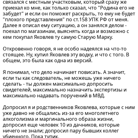
связался с местным участковым, который сразу же
приехал ко мне, как только сказал, что "Родина его не
забудет" и если он поможет раскрыть, то ему не будет
"плохого представления" по ст.158 УПК РФ от меня.
Далее я описал ему ситуацию, а он занялся делом -
поехал по магазинам, выяснять когда и возможно с
кем покупал Яковлев ту самую Старую Марку.
Откровенно говоря, я не особо надеялся на что-то
стоящее. Ну, купил Яковлев эту водку, и что с того. В
общем, это была как одна из версий.
Я понимал, что дело начинает повисать. А значит,
если ты как следователь, не можешь уже ничего
сделать - ты должен максимально допросить
свидетелей, максимально назначить экспертизы и
максимально надавать поручений в МВД.
Допросил я и родственников Яковлева, которые с ним
уже давно не общались из-за его многолетнего
алкоголизма и маргинального образа жизни,
допросил еще человек 10 из дачников, которые
ничего не знали; допросил пару бывших коллег
убиенного. Пока тупик.