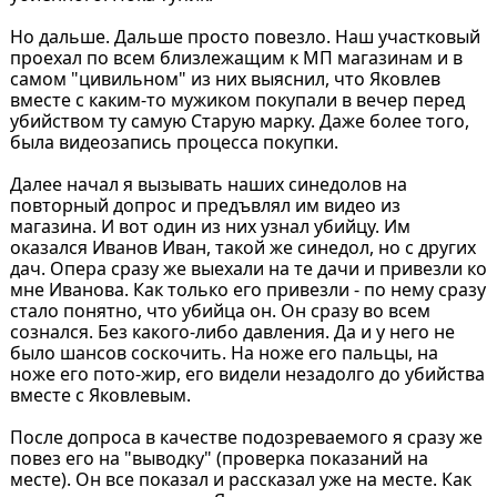
Но дальше. Дальше просто повезло. Наш участковый
проехал по всем близлежащим к МП магазинам и в
самом "цивильном" из них выяснил, что Яковлев
вместе с каким-то мужиком покупали в вечер перед
убийством ту самую Старую марку. Даже более того,
была видеозапись процесса покупки.
Далее начал я вызывать наших синедолов на
повторный допрос и предъвлял им видео из
магазина. И вот один из них узнал убийцу. Им
оказался Иванов Иван, такой же синедол, но с других
дач. Опера сразу же выехали на те дачи и привезли ко
мне Иванова. Как только его привезли - по нему сразу
стало понятно, что убийца он. Он сразу во всем
сознался. Без какого-либо давления. Да и у него не
было шансов соскочить. На ноже его пальцы, на
ноже его пото-жир, его видели незадолго до убийства
вместе с Яковлевым.
После допроса в качестве подозреваемого я сразу же
повез его на "выводку" (проверка показаний на
месте). Он все показал и рассказал уже на месте. Как