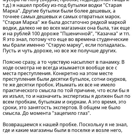
т.д.) я нашел пробку из-под бутылки водки "Старая
Марка". Другие бутылки были более дешевых, а
точнее самых дешевых и самых отвратных марок.
"Старая Марка" же была достаточно редкой маркой
водки, далеко не во всех магазинах она была, так еще
и на рублей 100 дороже "Пшеничной", "Казачка" и тп.
Я это знал, потому что еще во времена студенческие
мы брали именно "Старую марку", если попадалась.
Пусть и чуть дороже, но все же получше других.
Поясню сразу, а то чувствую насыплют в панамку. В
ходе осмотра не всегда изымается вообще все с
места преступления. Конкретно на этом месте
преступления были десятки бутылок, сотни окурков,
те же десятки пробок. Изымать их все не имело
практического смысла по той причине, что если бы я
их изъял, то и назначить экспертизы я должен был по
всем пробкам, бутылкам и окуркам. А это время, это
сроки, это занятость экспертов. В общем не было
смысла. До момента "зацепило глаз".
Возвращаемся к нашей пробке. Поскольку я не знал,
где и какие магазины были в поселке и возле него,