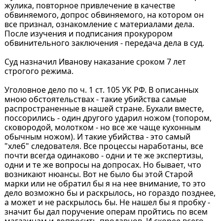
жулика, повторное привлечение в качестве
обвиняемого, допрос обвиняемого, на котором он
все признал, ознакомление с материалами дела.
После изучения и подписания прокурором
обвинительного заключения - передача дела в суд.
Суд назначил Иванову наказание сроком 7 лет
строгого режима.
Уголовное дело по ч. 1 ст. 105 УК РФ. В описанных
мною обстоятельствах - такие убийства самые
распространенные в нашей стране. Бухали вместе,
поссорились - один другого ударил ножом (топором,
сковородой, молотком - но все же чаще кухонным
обычным ножом). И такие убийства - это самый
"хлеб" следователя. Все процессы наработаны, все
почти всегда одинаково - одни и те же экспертизы,
одни и те же вопросы на допросах. Но бывает, что
возникают нюансы. Вот не было бы этой Старой
марки или не обратил бы я на нее внимание, то это
дело возможно бы и раскрылось, но гораздо позднее,
а может и не раскрылось бы. Не нашел бы я пробку -
значит бы дал поручение операм пройтись по всем
магазинам и допросить продавцов. И скорее всего,