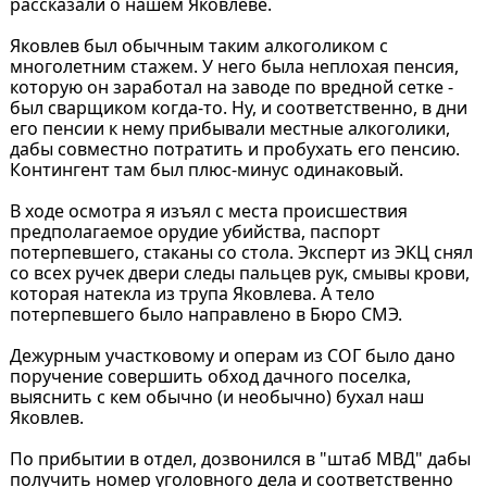
рассказали о нашем Яковлеве.
Яковлев был обычным таким алкоголиком с
многолетним стажем. У него была неплохая пенсия,
которую он заработал на заводе по вредной сетке -
был сварщиком когда-то. Ну, и соответственно, в дни
его пенсии к нему прибывали местные алкоголики,
дабы совместно потратить и пробухать его пенсию.
Контингент там был плюс-минус одинаковый.
В ходе осмотра я изъял с места происшествия
предполагаемое орудие убийства, паспорт
потерпевшего, стаканы со стола. Эксперт из ЭКЦ снял
со всех ручек двери следы пальцев рук, смывы крови,
которая натекла из трупа Яковлева. А тело
потерпевшего было направлено в Бюро СМЭ.
Дежурным участковому и операм из СОГ было дано
поручение совершить обход дачного поселка,
выяснить с кем обычно (и необычно) бухал наш
Яковлев.
По прибытии в отдел, дозвонился в "штаб МВД" дабы
получить номер уголовного дела и соответственно