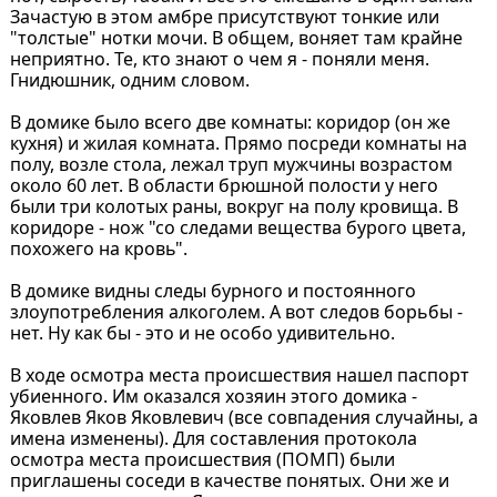
Зачастую в этом амбре присутствуют тонкие или
"толстые" нотки мочи. В общем, воняет там крайне
неприятно. Те, кто знают о чем я - поняли меня.
Гнидюшник, одним словом.
В домике было всего две комнаты: коридор (он же
кухня) и жилая комната. Прямо посреди комнаты на
полу, возле стола, лежал труп мужчины возрастом
около 60 лет. В области брюшной полости у него
были три колотых раны, вокруг на полу кровища. В
коридоре - нож "со следами вещества бурого цвета,
похожего на кровь".
В домике видны следы бурного и постоянного
злоупотребления алкоголем. А вот следов борьбы -
нет. Ну как бы - это и не особо удивительно.
В ходе осмотра места происшествия нашел паспорт
убиенного. Им оказался хозяин этого домика -
Яковлев Яков Яковлевич (все совпадения случайны, а
имена изменены). Для составления протокола
осмотра места происшествия (ПОМП) были
приглашены соседи в качестве понятых. Они же и