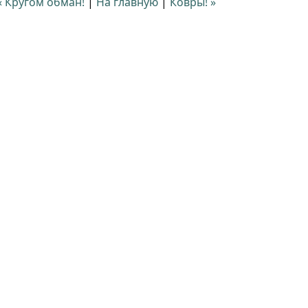
« Кругом обман!
|
На главную
|
Ковры! »