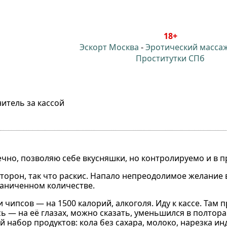
18+
Эскорт Москва
-
Эротический масса
Проститутки СПб
нитель за кассой
ечно, позволяю себе вкусняшки, но контролируемо и в п
торон, так что раскис. Напало непреодолимое желание в
раниченном количестве.
 чипсов — на 1500 калорий, алкоголя. Иду к кассе. Там
 — на её глазах, можно сказать, уменьшился в полтора
 набор продуктов: кола без сахара, молоко, нарезка инд