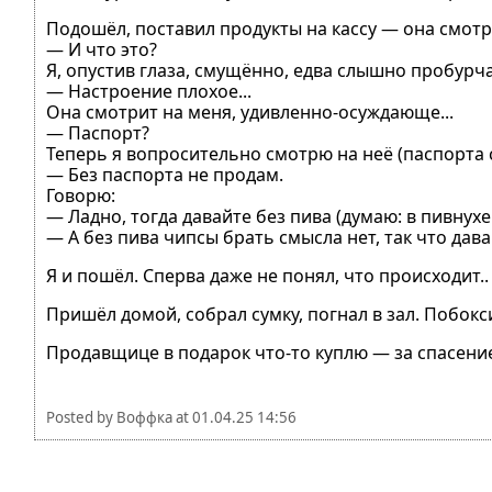
Подошёл, поставил продукты на кассу — она смотр
— И что это?
Я, опустив глаза, смущённо, едва слышно пробурча
— Настроение плохое...
Она смотрит на меня, удивленно-осуждающе...
— Паспорт?
Теперь я вопросительно смотрю на неё (паспорта с
— Без паспорта не продам.
Говорю:
— Ладно, тогда давайте без пива (думаю: в пивнухе
— А без пива чипсы брать смысла нет, так что дава
Я и пошёл. Сперва даже не понял, что происходит..
Пришёл домой, собрал сумку, погнал в зал. Побокс
Продавщице в подарок что-то куплю — за спасени
Posted by
Воффка
at
01.04.25 14:56