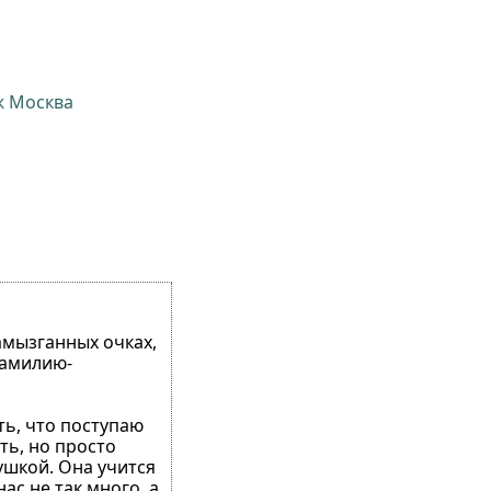
ж Москва
амызганных очках,
фамилию-
ть, что поступаю
ть, но просто
ушкой. Она учится
ас не так много, а