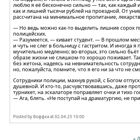
люблю я её бесконечно сильно — так, как каждый и
как и лишней тысячи рублей на проездной. От ун
рассчитана на минимальное пропитание, лекарств
— Но ведь можно как-то выделить лишние сорок пя
полицейских.
— Разумеется, — кивает студент. — В прошлом мес
и чуть не слег в больницу с гастритом. И иногда я
мучительно медленно; во-вторых, это сильно бьёт 
образе жизни не слишком-то хорошо поживает. Та
без жетона, надеясь на невнимательность сотруд
но, пожалуйста, помните, что я его ни за что не см
Сотрудники полиции, махнув рукой, с Богом отпус
душевной. И кто-то, расчувствовавшись, даже прот
турникет, на эскалаторе поправляет очки и тихо го
— Ага, блять. «Не поступай на драматургию, не пр
Posted by
Воффка
at
02.04.25 10:00
« 