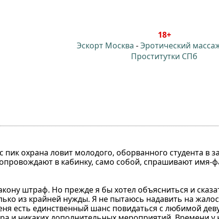
18+
Эскорт Москва
-
Эротический масса
Проститутки СПб
с пик охрана ловит молодого, оборванного студента в з
Сопровождают в кабинку, само собой, спрашивают имя-
кону штраф. Но прежде я бы хотел объясниться и сказа
олько из крайней нужды. Я не пытаюсь надавить на жалос
 меня есть единственный шанс повидаться с любимой дев
пара и никаких дополнительных мероприятий. Времени у н