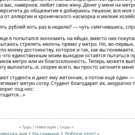
з вас, наверное, любит свою жену. Денег у меня на метр
иверситета до общежития я добираюсь пешком; вся моя 
а от аллергии и хронического насморка и мелкие хозяй
ть рублей хоть раз в неделю? — чуть смягчившись, сп
яце я попытался экономить на яйцах, вместо них покуп
 пытаюсь стрелять мелочь прямо у метро. Но, во-первых, 
по моему достоинству, которое и так, как вы понимаете
к что единственным моим выходом остаётся пытаться пр
ников метро или их благосклонность. Теперь можете вы
огу выплатить, и, скорее всего, вы просто загоните меня
кают студента и дают ему жетончик, а потом ещё один —
ягивает мятую сотку. Студент благодарит их, аккуратно 
ворит под нос:
игодится…»
« Туды | Навигация | Сюды »
Девушка дня
|
На главную
|
Доброе утро! »