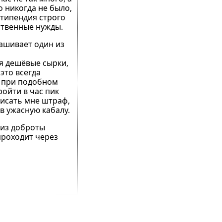
о никогда не было,
стипендия строго
ственные нужды.
рашивает один из
ая дешёвые сырки,
это всегда
, при подобном
ойти в час пик
писать мне штраф,
 в ужасную кабалу.
 из доброты
проходит через