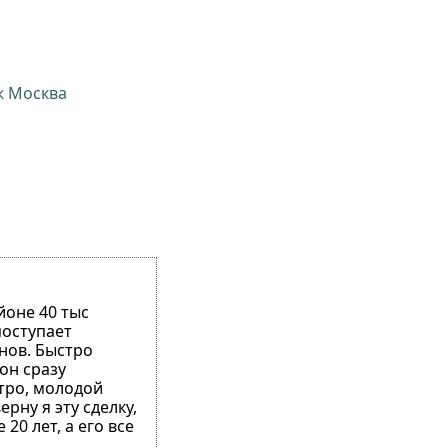
ж Москва
йоне 40 тыс
поступает
нов. Быстро
он сразу
утро, молодой
рну я эту сделку,
20 лет, а его все