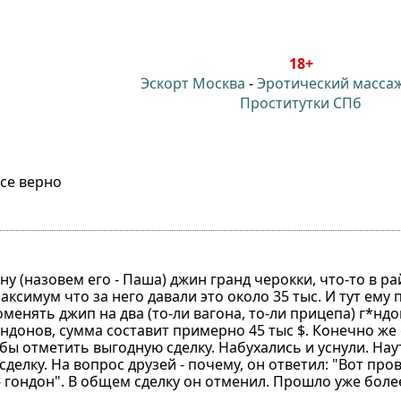
18+
Эскорт Москва
-
Эротический масса
Проститутки СПб
все верно
у (назовем его - Паша) джин гранд черокки, что-то в ра
аксимум что за него давали это около 35 тыс. И тут ему 
енять джип на два (то-ли вагона, то-ли прицепа) г*ндо
*ндонов, сумма составит примерно 45 тыс $. Конечно же 
обы отметить выгодную сделку. Набухались и уснули. На
елку. На вопрос друзей - почему, он ответил: "Вот прове
 гондон". В общем сделку он отменил. Прошло уже более 