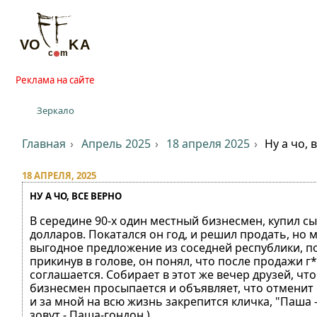
Реклама на сайте
Зеркало
Главная
Апрель 2025
18 апреля 2025
Ну а чо, 
18 АПРЕЛЯ, 2025
НУ А ЧО, ВСЕ ВЕРНО
В середине 90-х один местный бизнесмен, купил сын
долларов. Покатался он год, и решил продать, но м
выгодное предложение из соседней республики, пом
прикинув в голове, он понял, что после продажи г
соглашается. Собирает в этот же вечер друзей, чт
бизнесмен просыпается и объявляет, что отменит сд
и за мной на всю жизнь закрепится кличка, "Паша -
зовут - Паша-гондон )