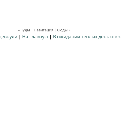
« Туды | Навигация | Сюды »
девчули
|
На главную
|
В ожидании теплых деньков »