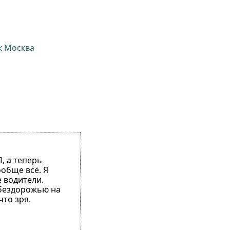
ж Москва
, а теперь
ообще всё. Я
 водители.
 бездорожью на
что зря.