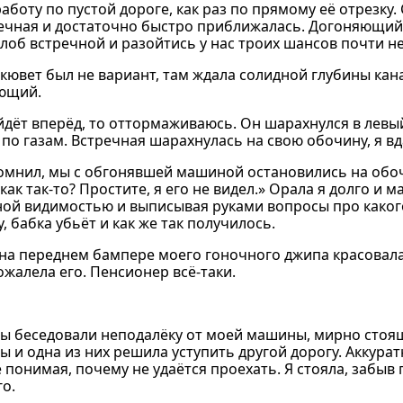
аботу по пустой дороге, как раз по прямому её отрезку.
речная и достаточно быстро приближалась. Догоняющий
 лоб встречной и разойтись у нас троих шансов почти не
кювет был не вариант, там ждала солидной глубины кана
яющий.
ойдёт вперёд, то оттормаживаюсь. Он шарахнулся в левы
по газам. Встречная шарахнулась на свою обочину, я вд
помнил, мы с обгонявшей машиной остановились на обоч
ак так-то? Простите, я его не видел.» Орала я долго и 
ной видимостью и выписывая руками вопросы про каког
 бабка убьёт и как же так получилось.
 на переднем бампере моего гоночного джипа красовал
ожалела его. Пенсионер всё-таки.
мы беседовали неподалёку от моей машины, мирно стоя
 и одна из них решила уступить другой дорогу. Аккурат
 понимая, почему не удаётся проехать. Я стояла, забыв
о.