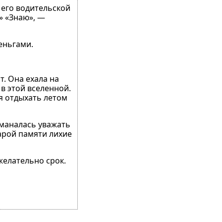
 его водительской
» «Знаю», —
деньгами.
т. Она ехала на
 в этой вселенной.
ня отдыхать летом
заманалась уважать
тарой памяти лихие
 желательно срок.