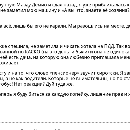
упную Мазду Демио и сдал назад, я уже приближалась к
не заметил мою машину и «А вы что, знаете её хозяина?
а всё, лишь бы его не карали. Мы разошлись на месте, 
е спешила, не заметила и чихать хотела на ПДД. Так во
ованной по КАСКО (на это деньги были) и она не одинока
У неё есть дача, на которую она любезно приглашала ме
оживает.
сту и на то, что слово «пенсионер» звучит сиротски. Я 
ы, а не как водители. Которые не внимательны, но по с
обус! Нет реакции? Дуй туда же.
теперь я буду биться за каждую копейку, лишение прав и