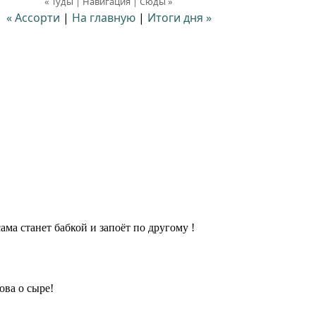
« Туды | Навигация | Сюды »
« Ассорти
|
На главную
|
Итоги дня »