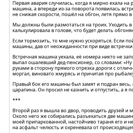
Первая авария случилась, когда я мирно ехала на р
машина, а впереди из-за поворота появилась вст
не снижая скорости, пошёл на обгон, летя прямо в
Мы должны были размотаться на троих. Уходить в 
калькулировала в голове, что будет делать обгон
Если тормозить, то мне нужно ускоряться. Если п
машины, дав от неожиданности при виде встречки 
Встречная машина уехала, её номера никто не за
выпал ошалевший дед-пенсионер, со словами: «Ну к
руками в сторону прямого отрезка дороги с отлич
моргал, виновато жмурясь и причитая про рыбалку,
Правый бок его машины был замят и подран весь,
царапина. Он просил не казнить и отпустить, а я п
***
Второй раз я вышла во двор, проводить друзей и 
Около него же собирались разъехаться две машины
моей припаркованной, настойчиво тараня его и не
на асфальт челюсть и охреневала от происходящег