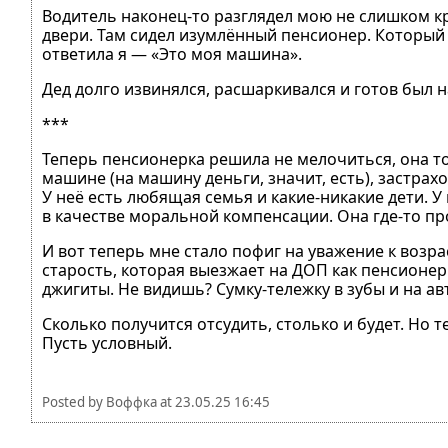
Водитель наконец-то разглядел мою не слишком кр
двери. Там сидел изумлённый пенсионер. Который 
ответила я — «Это моя машина».
Дед долго извинялся, расшаркивался и готов был н
***
Теперь пенсионерка решила не мелочиться, она тож
машине (на машину деньги, значит, есть), застрах
У неё есть любящая семья и какие-никакие дети. 
в качестве моральной компенсации. Она где-то пр
И вот теперь мне стало пофиг на уважение к возра
старость, которая выезжает на ДОП как пенсионер
джигиты. Не видишь? Сумку-тележку в зубы и на авт
Сколько получится отсудить, столько и будет. Но 
Пусть условный.
Posted by
Воффка
at
23.05.25 16:45