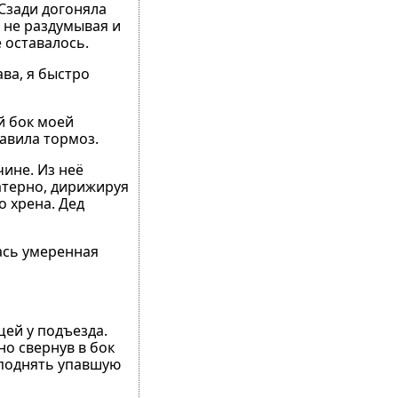
 Сзади догоняла
 не раздумывая и
 оставалось.
ва, я быстро
й бок моей
авила тормоз.
ине. Из неё
матерно, дирижируя
о хрена. Дед
ась умеренная
щей у подъезда.
но свернув в бок
 поднять упавшую