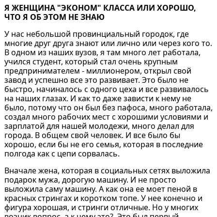
Я ЖЕНЩИНА "ЭКОНОМ" КЛАССА ИЛИ ХОРОШО,
ЧТО Я ОБ ЭТОМ НЕ ЗНАЮ
У нас небольшой провинциальный городок, где
многие друг друга знают или лично или через кого то.
В одном из наших вузов, я там много лет работала,
учился студент, который стал очень крупным
предпринимателем - миллионером, открыл свой
завод и успешно все это развивает. Это было не
быстро, начиналось с одного цеха и все развивалось
на наших глазах. И как то даже зависти к нему не
было, потому что он был без пафоса, много работала,
создал много рабочих мест с хорошими условиями и
зарплатой для нашей молодежи, много делал для
города. В общем свой человек. И все было бы
хорошо, если бы не его семья, которая в последние
полгода как с цепи сорвалась.
Вначале жена, которая в социальных сетях выложила
подарок мужа, дорогую машину. И не просто
выложила саму машину. А как она ее моет пеной в
красных стрингах и коротком топе. У нее конечно и
фигура хорошая, и стринги отличные. Но у многих
возник вопрос, а к чему это?. Это был первый