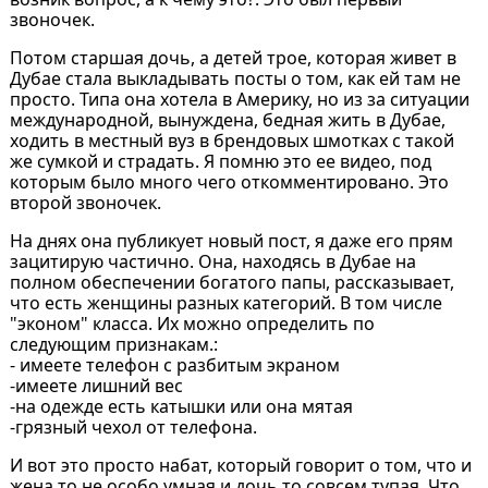
звоночек.
Потом старшая дочь, а детей трое, которая живет в
Дубае стала выкладывать посты о том, как ей там не
просто. Типа она хотела в Америку, но из за ситуации
международной, вынуждена, бедная жить в Дубае,
ходить в местный вуз в брендовых шмотках с такой
же сумкой и страдать. Я помню это ее видео, под
которым было много чего откомментировано. Это
второй звоночек.
На днях она публикует новый пост, я даже его прям
зацитирую частично. Она, находясь в Дубае на
полном обеспечении богатого папы, рассказывает,
что есть женщины разных категорий. В том числе
"эконом" класса. Их можно определить по
следующим признакам.:
- имеете телефон с разбитым экраном
-имеете лишний вес
-на одежде есть катышки или она мятая
-грязный чехол от телефона.
И вот это просто набат, который говорит о том, что и
жена то не особо умная и дочь то совсем тупая. Что