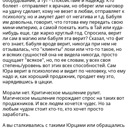
оборудование, а тут - спокойствие и надежду. Кто
болеет - отправляет к врачам, но оберег или наговор
на удачу сделает, кому не везет в любви, отправляет к
психологу, но и амулет дает от негатива и т.д. Бабуля
им довольна, говорит, что готова ему передать свою
мини-империю, а самой поехать жить в Тай или куда-
нибудь еще, где жарко круглый год. Спросила, верит
ли сам в магию или бабуля эта верит? Сказал, что фиг
его знает, бабуля вроде верит, никогда при нем не
отзывалась, что "клиенты" лохи или что-то такое, но
и всяких сущностей она не видела никогда, просто
ощущает "всякое", но, по ее словам, у всех своя
степень/уровень вот этих всех способностей. Сам
Юра верит в психологию и видит по человеку, что ему
надо и, как хороший продажник, продает ему это,
нарядившись в цацки.
Морали нет. Критическое мышление рулит.
Магическое мышление порождает спрос на таких вот
продажников. И все людям хочется чудес. Но за
любым чудом стоит кто-то, кто хочет просто
заработать.
А вы сталкивались с такими Юрцами или обращались