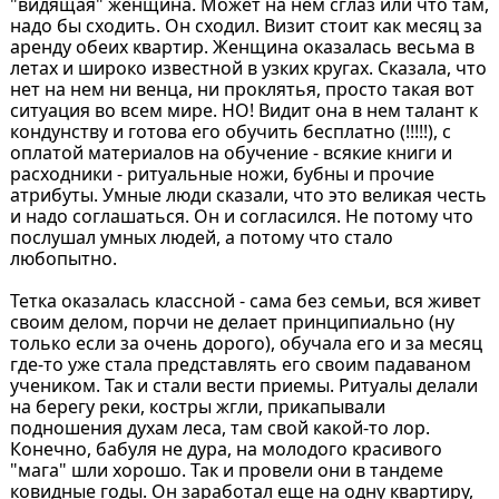
"видящая" женщина. Может на нем сглаз или что там,
надо бы сходить. Он сходил. Визит стоит как месяц за
аренду обеих квартир. Женщина оказалась весьма в
летах и широко известной в узких кругах. Сказала, что
нет на нем ни венца, ни проклятья, просто такая вот
ситуация во всем мире. НО! Видит она в нем талант к
кондунству и готова его обучить бесплатно (!!!!!), с
оплатой материалов на обучение - всякие книги и
расходники - ритуальные ножи, бубны и прочие
атрибуты. Умные люди сказали, что это великая честь
и надо соглашаться. Он и согласился. Не потому что
послушал умных людей, а потому что стало
любопытно.
Тетка оказалась классной - сама без семьи, вся живет
своим делом, порчи не делает принципиально (ну
только если за очень дорого), обучала его и за месяц
где-то уже стала представлять его своим падаваном
учеником. Так и стали вести приемы. Ритуалы делали
на берегу реки, костры жгли, прикапывали
подношения духам леса, там свой какой-то лор.
Конечно, бабуля не дура, на молодого красивого
"мага" шли хорошо. Так и провели они в тандеме
ковидные годы. Он заработал еще на одну квартиру,