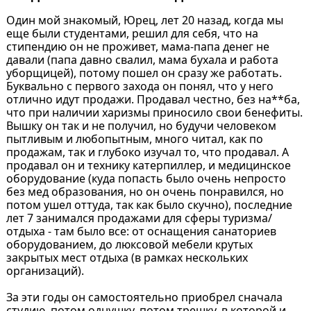
Один мой знакомый, Юрец, лет 20 назад, когда мы
еще были студентами, решил для себя, что на
стипендию он не проживет, мама-папа денег не
давали (папа давно свалил, мама бухала и работа
уборщицей), потому пошел он сразу же работать.
Буквально с первого захода он понял, что у него
отлично идут продажи. Продавал честно, без на**ба,
что при наличии харизмы приносило свои бенефиты.
Вышку он так и не получил, но будучи человеком
пытливым и любопытным, много читал, как по
продажам, так и глубоко изучал то, что продавал. А
продавал он и технику катерпиллер, и медицинское
оборудование (куда попасть было очень непросто
без мед образования, но он очень понравился, но
потом ушел оттуда, так как было скучно), последние
лет 7 занимался продажами для сферы туризма/
отдыха - там было все: от оснащения санаториев
оборудованием, до люксовой мебели крутых
закрытых мест отдыха (в рамках нескольких
организаций).
За эти годы он самостоятельно приобрел сначала
студию, потом однушку, потом трешку, в которой и