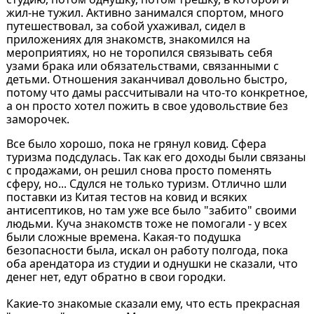
жил-не тужил. Активно занимался спортом, много
путешествовал, за собой ухаживал, сидел в
приложениях для знакомств, знакомился на
мероприятиях, но не торопился связывать себя
узами брака или обязательствами, связанными с
детьми. Отношения заканчивал довольно быстро,
потому что дамы рассчитывали на что-то конкретное,
а он просто хотел пожить в свое удовольствие без
заморочек.
Все было хорошо, пока не грянул ковид. Сфера
туризма подсдулась. Так как его доходы были связаны
с продажами, он решил снова просто поменять
сферу, но... Сдулся не только туризм. Отлично шли
поставки из Китая тестов на ковид и всяких
антисептиков, но там уже все было "забито" своими
людьми. Куча знакомств тоже не помогали - у всех
были сложные времена. Какая-то подушка
безопасности была, искал он работу полгода, пока
оба арендатора из студии и однушки не сказали, что
денег нет, едут обратно в свои городки.
Какие-то знакомые сказали ему, что есть прекрасная