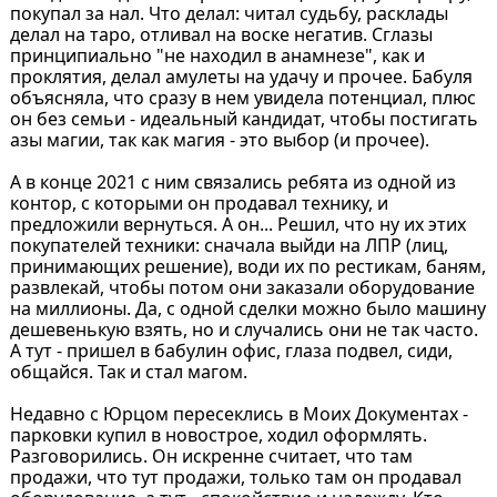
покупал за нал. Что делал: читал судьбу, расклады
делал на таро, отливал на воске негатив. Сглазы
принципиально "не находил в анамнезе", как и
проклятия, делал амулеты на удачу и прочее. Бабуля
объясняла, что сразу в нем увидела потенциал, плюс
он без семьи - идеальный кандидат, чтобы постигать
азы магии, так как магия - это выбор (и прочее).
А в конце 2021 с ним связались ребята из одной из
контор, с которыми он продавал технику, и
предложили вернуться. А он... Решил, что ну их этих
покупателей техники: сначала выйди на ЛПР (лиц,
принимающих решение), води их по рестикам, баням,
развлекай, чтобы потом они заказали оборудование
на миллионы. Да, с одной сделки можно было машину
дешевенькую взять, но и случались они не так часто.
А тут - пришел в бабулин офис, глаза подвел, сиди,
общайся. Так и стал магом.
Недавно с Юрцом пересеклись в Моих Документах -
парковки купил в новострое, ходил оформлять.
Разговорились. Он искренне считает, что там
продажи, что тут продажи, только там он продавал