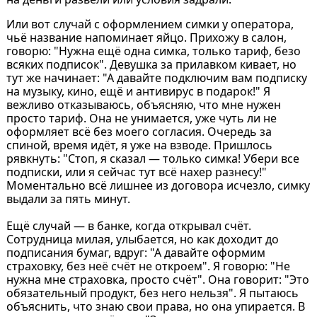
Или вот случай с оформлением симки у оператора,
чьё название напоминает яйцо. Прихожу в салон,
говорю: "Нужна ещё одна симка, только тариф, безо
всяких подписок". Девушка за прилавком кивает, но
тут же начинает: "А давайте подключим вам подписку
на музыку, кино, ещё и антивирус в подарок!" Я
вежливо отказываюсь, объясняю, что мне нужен
просто тариф. Она не унимается, уже чуть ли не
оформляет всё без моего согласия. Очередь за
спиной, время идёт, я уже на взводе. Пришлось
рявкнуть: "Стоп, я сказал — только симка! Убери все
подписки, или я сейчас тут всё нахер разнесу!"
Моментально всё лишнее из договора исчезло, симку
выдали за пять минут.
Ещё случай — в банке, когда открывал счёт.
Сотрудница милая, улыбается, но как доходит до
подписания бумаг, вдруг: "А давайте оформим
страховку, без неё счёт не откроем". Я говорю: "Не
нужна мне страховка, просто счёт". Она говорит: "Это
обязательный продукт, без него нельзя". Я пытаюсь
объяснить, что знаю свои права, но она упирается. В