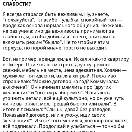
СЛАБОСТИ?⁠⁠
Я всегда старался быть вежливым. Ну, знаете,
"пожалуйста", "спасибо", улыбка, спокойный тон —
вроде как основа нормального общения. Но жизнь
не раз учила: иногда вежливость принимают за
слабость, и, чтобы добиться своего, приходится
включать режим "быдло". Не то чтобы я этим
горжусь, но порой иначе просто не выходит.
Вот, например, аренда жилья. Искал я как-то квартиру
в Питере. Приезжаю смотреть двушку: ремонт
свежий, мебель на месте, цена адекватная. Хозяин —
мужик лет пятидесяти, взгляд хитрый. Я вежливо
спрашиваю: "Можно договор на год? Коммуналка
включена?" Он начинает мямлить про "других
желающих" и "потом разберёмся". Я пытаюсь
уточнить детали, всё ещё культурно, но он уже чуть
ли не выгоняет, мол, "решай быстро или вали". В
итоге я психанул: "Слышь, давай без разводов.
Показывай договор, или я ухожу, ищи своих
'желающих'". И что? Тон сменился, договор появился,
всё подписали. Продолжай я улыбаться — точно бы
на деньги развели или условия задрали.