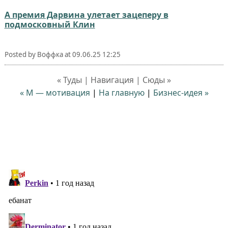
А премия Дарвина улетает зацеперу в
подмосковный Клин
Posted by
Воффка
at
09.06.25 12:25
« Туды | Навигация | Сюды »
« М — мотивация
|
На главную
|
Бизнес-идея »