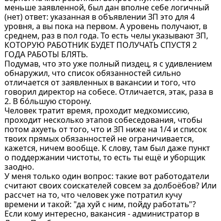
меньше заявленной, был дан вполне себе логичный
(нет) ответ: указанная в объявлении ЗП это для 4
уровня, а вы пока на первом. А уровень получают, в
среднем, раз в пол года. То есть челы указывают ЗП,
КОТОРУЮ РАБОТНИК БУДЕТ ПОЛУЧАТЬ СПУСТЯ 2
ГОДА РАБОТЫ БЛЯТЬ.
Подумав, что это уже полный пиздец, я с удивлением
обнаружил, что список обязанностей сильно
отличается от заявленных в вакансии и того, что
говорил директор на собесе. Отличается, этак, раза в
2. В бо́льшую сторону.
Человек тратит время, проходит медкомиссию,
проходит несколько этапов собеседования, чтобы
потом ахуеть от того, что и ЗП ниже на 1/4 и список
твоих прямых обязанностей не ограничивается,
кажется, ничем вообще. К слову, там был даже пункт
о поддержании чистоты, то есть ты ещё и уборщик
заодно.
У меня только один вопрос: такие вот работодатели
считают своих соискателей совсем за долбоёбов? Или
рассчет на то, что человек уже потратил кучу
времени и такой: "да хуй с ним, пойду работать"?
Если кому интересно, вакансия - администратор в