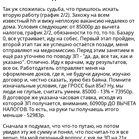
Так уж сложилась судьба, что пришлось искать
вторую работу (график 2/2). Захожу на всем
известный hh и вижу неплохую вакансию недалеко от
дома. Условия следующие: от 85000р до вычета
налогов, график 2/2, обязанности то-то, то-то. Базару
0, все устраивает, иду на собес. Первый этап пройден,
второй этап так же успешно остаётся позади, меня
отправляют на медкомиссию. Перед этим занятием я
ещё раз уточняю по поводу ЗП - "да, да, все так, как и
указано". Отлично. Иду к врачам, жду результатов,
все ок. Работодатель отправляет меня на
оформление доков, где я, не будучи дауном, изучаю
договор и, честно сказать, хуею без баяна. Помните
изначальные условия, где ГРОСС был 85к? Ну, мы
люди не глупые, считать умеем. 85000 - 13% = 73950р.
В договоре же указана часовая ставка, исходя из
которой ЗП получается, внимание, 60900р ДО ВЫЧЕТА
НАЛОГОВ. То есть, на руки ты получаешь итого
меньше - 52983р.
Сначала я подумал, что что-то путаю, но потом
увидел эту же сумму и понял, что посчитал-то я все
верно. На мой резонный вопрос с хуя ли ЗП на 21к