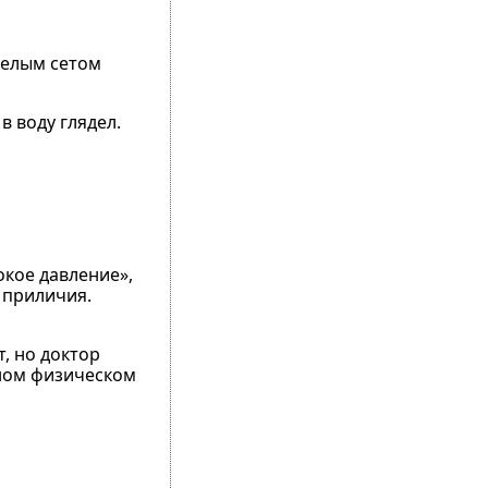
целым сетом
в воду глядел.
окое давление»,
 приличия.
, но доктор
ьном физическом