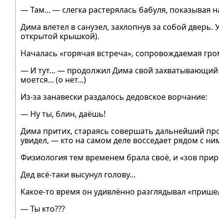
— Там... — слегка растерялась бабуля, показывая н
Дима влетел в санузел, захлопнув за собой дверь.
открытой крышкой).
Началась «горячая встреча», сопровождаемая гр
— И тут... — продолжил Дима свой захватывающий 
моется... (о нет...)
Из-за занавески раздалось дедовское ворчание:
— Ну ты, блин, даёшь!
Дима притих, стараясь совершать дальнейший проц
увидел, — кто на самом деле восседает рядом с н
Физиология тем временем брала своё, и «зов прир
Дед всё-таки высунул голову...
Какое-то время он удивлённо разглядывал «пришел
— Ты кто???