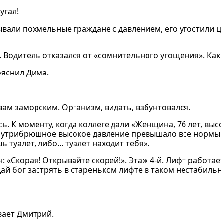
угал!
зывали похмельные граждане с давлением, его угостили 
. Водитель отказался от «сомнительного угощения». Как 
ояснил Дима.
твам заморским. Организм, видать, взбунтовался.
. К моменту, когда коллеге дали «Женщина, 76 лет, выс
внутрибрюшное высокое давление превышало все нормы
туалет, либо... туалет находит тебя».
 «Скорая! Открывайте скорей!». Этаж 4-й. Лифт работает
дай бог застрять в стареньком лифте в таком нестабил
ивает Дмитрий.