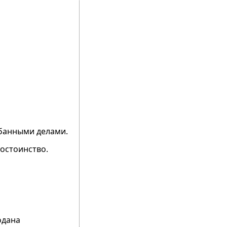
 банными делами.
достоинство.
одана