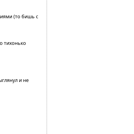
тиями (то бишь с
то тихонько
ыглянул и не