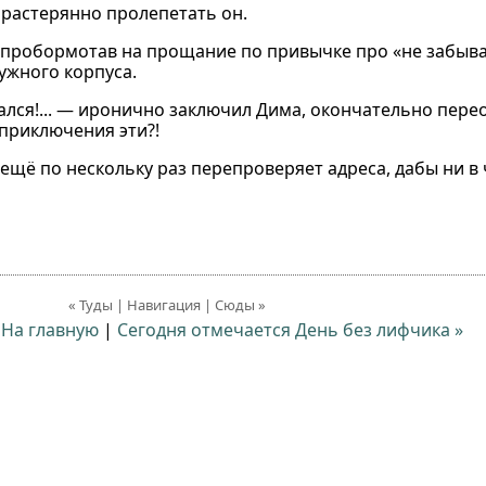
л растерянно пролепетать он.
ти пробормотав на прощание по привычке про «не забыв
ужного корпуса.
ался!... — иронично заключил Дима, окончательно пере
приключения эти?!
А ещё по нескольку раз перепроверяет адреса, дабы ни 
« Туды | Навигация | Сюды »
|
На главную
|
Сегодня отмечается День без лифчика »