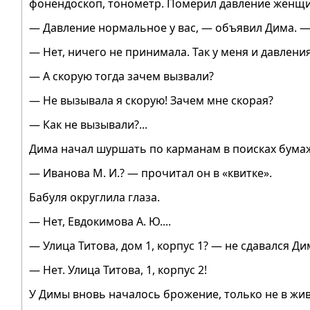
фонендоскоп, тонометр. Померил давление женщи
— Давление нормальное у вас, — объявил Дима. —
— Нет, ничего не принимала. Так у меня и давлени
— А скорую тогда зачем вызвали?
— Не вызывала я скорую! Зачем мне скорая?
— Как не вызывали?...
Дима начал шуршать по карманам в поисках бумаж
— Иванова М. И.? — прочитал он в «квитке».
Бабуля округлила глаза.
— Нет, Евдокимова А. Ю....
— Улица Титова, дом 1, корпус 1? — не сдавался Ди
— Нет. Улица Титова, 1, корпус 2!
У Димы вновь началось брожение, только не в живо