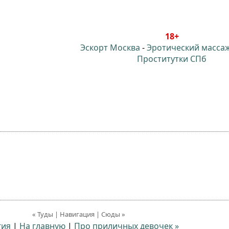
18+
Эскорт Москва
-
Эротический масса
Проститутки СПб
« Туды | Навигация | Сюды »
гия
|
На главную
|
Про приличных девочек »